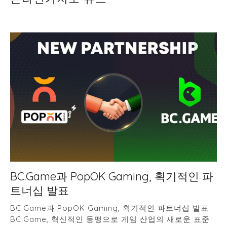
BC.Game과 PopOK Gaming, 획기적인 파
트너십 발표
BC.Game과 PopOK Gaming, 획기적인 파트너십 발표
BC.Game, 혁신적인 동맹으로 게임 산업의 새로운 표준