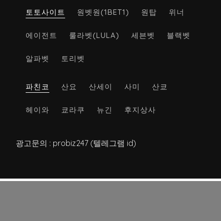
토토사이트
원벳원(1BET1)
원탑
위너
에이전트
룰라벳(LULA)
세븐벳
블랙벳
알파벳
토리벳
파친코
산요
산세이
사미
산쿄
헤이와
쿄라쿠
뉴긴
후지상사
광고문의 : probiz247 (텔레그램 id)