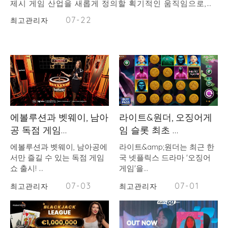
제시 게임 산업을 새롭게 정의할 획기적인 움직임으로,
BC.Game과 PopOK Gaming이 혁신적인 파트너십을 발
07-22
최고관리자
표했습니다. 이 전략적 동맹은 두 브랜드의 강점을 결합하
여 향상된 게임 경험과 혁신적인 콘텐츠를 제공할 것을 약
속합니다. BC.Game과 PopOK Gaming의 혁신적인 협
력, 온라…
에볼루션과 벳웨이, 남아
라이트&원더, 오징어게
공 독점 게임…
임 슬롯 최초 …
에볼루션과 벳웨이, 남아공에
라이트&amp;원더는 최근 한
서만 즐길 수 있는 독점 게임
국 넷플릭스 드라마 '오징어
쇼 출시! …
게임'을…
07-03
07-01
최고관리자
최고관리자