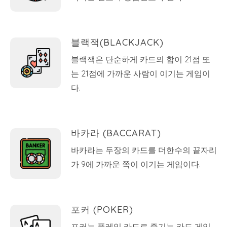
블랙잭(BLACKJACK)
블랙잭은 단순하게 카드의 합이 21점 또
는 21점에 가까운 사람이 이기는 게임이
다.
바카라 (BACCARAT)
바카라는 두장의 카드를 더한수의 끝자리
가 9에 가까운 쪽이 이기는 게임이다.
포커 (POKER)
포커는 플레잉 카드로 즐기는 카드 게임