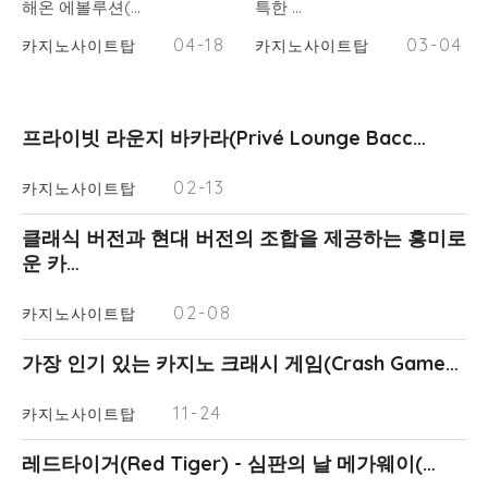
해온 에볼루션(…
특한 …
04-18
03-04
카지노사이트탑
카지노사이트탑
프라이빗 라운지 바카라(Privé Lounge Bacc…
02-13
카지노사이트탑
클래식 버전과 현대 버전의 조합을 제공하는 흥미로
운 카…
02-08
카지노사이트탑
가장 인기 있는 카지노 크래시 게임(Crash Game…
11-24
카지노사이트탑
레드타이거(Red Tiger) - 심판의 날 메가웨이(…