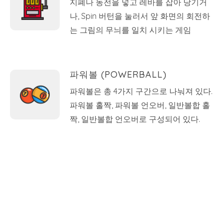
지폐나 동전을 넣고 레바를 잡아 당기거
나, Spin 버턴을 눌러서 앞 화면의 회전하
는 그림의 무늬를 일치 시키는 게임
파워볼 (POWERBALL)
파워볼은 총 4가지 구간으로 나눠져 있다.
파워볼 홀짝, 파워볼 언오버, 일반볼합 홀
짝, 일반볼합 언오버로 구성되어 있다.