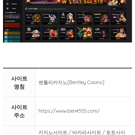
사이트
벤틀리카지노[Bentley Casino]
명칭
사이트
https://www.ben4555.com/
주소
카지노사이트 / 바카라사이트 / 토토사이