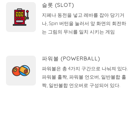
슬롯 (SLOT)
지폐나 동전을 넣고 레바를 잡아 당기거
나, Spin 버턴을 눌러서 앞 화면의 회전하
는 그림의 무늬를 일치 시키는 게임
파워볼 (POWERBALL)
파워볼은 총 4가지 구간으로 나눠져 있다.
파워볼 홀짝, 파워볼 언오버, 일반볼합 홀
짝, 일반볼합 언오버로 구성되어 있다.