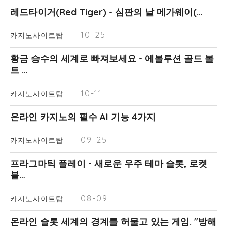
레드타이거(Red Tiger) - 심판의 날 메가웨이(…
10-25
카지노사이트탑
황금 승수의 세계로 빠져보세요 - 에볼루션 골드 볼
트 …
10-11
카지노사이트탑
온라인 카지노의 필수 AI 기능 4가지
09-25
카지노사이트탑
프라그마틱 플레이 - 새로운 우주 테마 슬롯, 로켓
블…
08-09
카지노사이트탑
온라인 슬롯 세계의 경계를 허물고 있는 게임. "방해