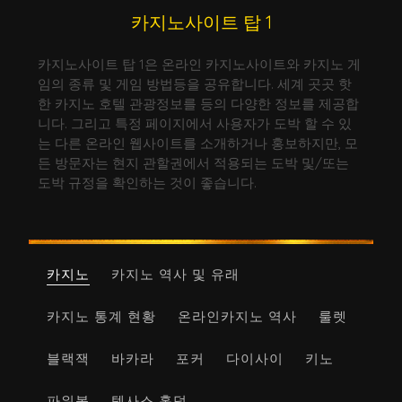
카지노사이트 탑 1
카지노사이트 탑 1은 온라인 카지노사이트와 카지노 게
임의 종류 및 게임 방법등을 공유합니다. 세계 곳곳 핫
한 카지노 호텔 관광정보를 등의 다양한 정보를 제공합
니다. 그리고 특정 페이지에서 사용자가 도박 할 수 있
는 다른 온라인 웹사이트를 소개하거나 홍보하지만, 모
든 방문자는 현지 관할권에서 적용되는 도박 및/또는
도박 규정을 확인하는 것이 좋습니다.
카지노
카지노 역사 및 유래
카지노 통계 현황
온라인카지노 역사
룰렛
블랙잭
바카라
포커
다이사이
키노
파워볼
텍사스 홀덤