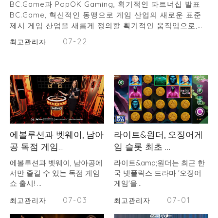
BC.Game과 PopOK Gaming, 획기적인 파트너십 발표
BC.Game, 혁신적인 동맹으로 게임 산업의 새로운 표준
제시 게임 산업을 새롭게 정의할 획기적인 움직임으로,
BC.Game과 PopOK Gaming이 혁신적인 파트너십을 발
07-22
최고관리자
표했습니다. 이 전략적 동맹은 두 브랜드의 강점을 결합하
여 향상된 게임 경험과 혁신적인 콘텐츠를 제공할 것을 약
속합니다. BC.Game과 PopOK Gaming의 혁신적인 협
력, 온라…
에볼루션과 벳웨이, 남아
라이트&원더, 오징어게
공 독점 게임…
임 슬롯 최초 …
에볼루션과 벳웨이, 남아공에
라이트&amp;원더는 최근 한
서만 즐길 수 있는 독점 게임
국 넷플릭스 드라마 '오징어
쇼 출시! …
게임'을…
07-03
07-01
최고관리자
최고관리자