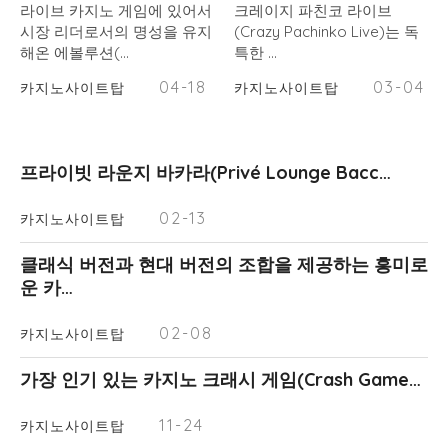
라이브 카지노 게임에 있어서
크레이지 파친코 라이브
시장 리더로서의 명성을 유지
(Crazy Pachinko Live)는 독
해온 에볼루션(…
특한 …
04-18
03-04
카지노사이트탑
카지노사이트탑
프라이빗 라운지 바카라(Privé Lounge Bacc…
02-13
카지노사이트탑
클래식 버전과 현대 버전의 조합을 제공하는 흥미로
운 카…
02-08
카지노사이트탑
가장 인기 있는 카지노 크래시 게임(Crash Game…
11-24
카지노사이트탑