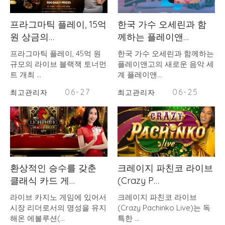
프라그마틱 플레이, 15억
한국 가수 오세린과 함
원 상금의…
께하는 플레이앤…
프라그마틱 플레이, 45억 원
한국 가수 오세린과 함께하는
규모의 라이브 블랙잭 토너먼
플레이앤고의 새로운 음악 세
트 개최 …
계 플레이앤…
06-27
06-25
최고관리자
최고관리자
환상적인 승수를 갖춘
크레이지 파친코 라이브
클래식 카드 게…
(Crazy P…
라이브 카지노 게임에 있어서
크레이지 파친코 라이브
시장 리더로서의 명성을 유지
(Crazy Pachinko Live)는 독
해온 에볼루션(…
특한 …