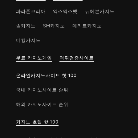
파라존코리아
엑스엑스벳
뉴헤븐카지노
솔카지노
SM카지노
메리트카지노
더킹카지노
무료 카지노게임
먹튀검증사이트
온라인카지노사이트 핫 100
국내 카지노사이트 순위
해외 카지노사이트 순위
카지노 호텔 핫 100