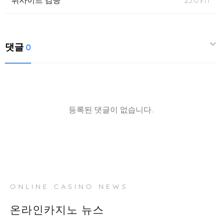
댓글
0
등록된 댓글이 없습니다.
ONLINE CASINO NEWS
온라인카지노 뉴스