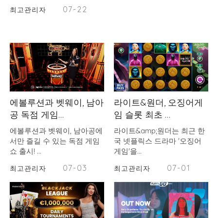
BC.Game과 PopOK Gaming이 혁신적인 파트너십을 발
07-22
최고관리자
표했습니다. 이 전략적 동맹은 두 브랜드의 강점을 결합하
여 향상된 게임 경험과 혁신적인 콘텐츠를 제공할 것을 약
속합니다. BC.Game과 PopOK Gaming의 혁신적인 협
력, 온라…
에볼루션과 벳웨이, 남아
라이트&원더, 오징어게
공 독점 게임…
임 슬롯 최초 …
에볼루션과 벳웨이, 남아공에
라이트&amp;원더는 최근 한
서만 즐길 수 있는 독점 게임
국 넷플릭스 드라마 '오징어
쇼 출시! …
게임'을…
07-03
07-01
최고관리자
최고관리자