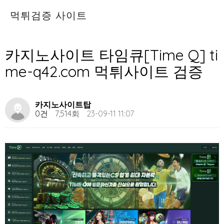
먹튀검증 사이트
카지노사이트 타임큐[Time Q] ti
me-q42.com 먹튀사이트 검증
카지노사이트탑
0건
7,514회
23-09-11 11:07