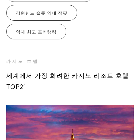
강원랜드 슬롯 역대 잭팟
역대 최고 포커랭킹
카지노 호텔
세계에서 가장 화려한 카지노 리조트 호텔
TOP21