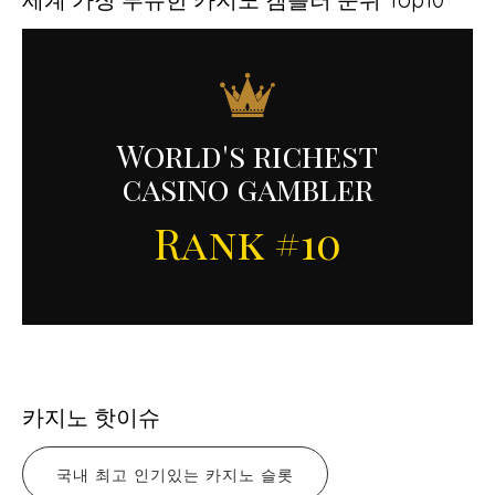
World's richest
casino gambler
Rank #10
카지노 핫이슈
국내 최고 인기있는 카지노 슬롯