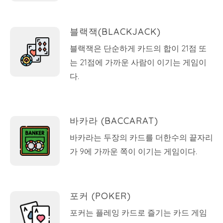
블랙잭(BLACKJACK)
블랙잭은 단순하게 카드의 합이 21점 또
는 21점에 가까운 사람이 이기는 게임이
다.
바카라 (BACCARAT)
바카라는 두장의 카드를 더한수의 끝자리
가 9에 가까운 쪽이 이기는 게임이다.
포커 (POKER)
포커는 플레잉 카드로 즐기는 카드 게임