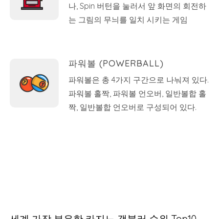
나, Spin 버턴을 눌러서 앞 화면의 회전하
는 그림의 무늬를 일치 시키는 게임
파워볼 (POWERBALL)
파워볼은 총 4가지 구간으로 나눠져 있다.
파워볼 홀짝, 파워볼 언오버, 일반볼합 홀
짝, 일반볼합 언오버로 구성되어 있다.
세계 가장 부유한 카지노 갬블러 순위 Top10