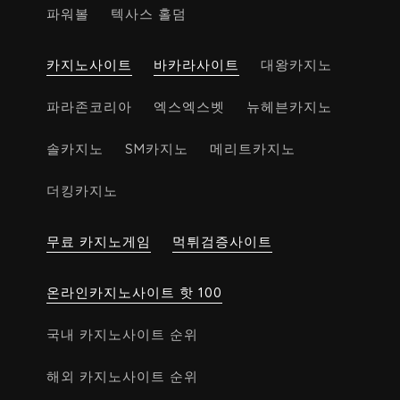
파워볼
텍사스 홀덤
카지노사이트
바카라사이트
대왕카지노
파라존코리아
엑스엑스벳
뉴헤븐카지노
솔카지노
SM카지노
메리트카지노
더킹카지노
무료 카지노게임
먹튀검증사이트
온라인카지노사이트 핫 100
국내 카지노사이트 순위
해외 카지노사이트 순위