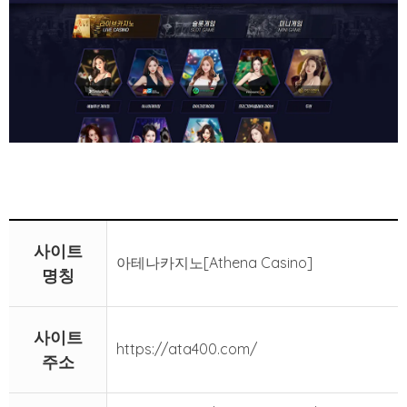
사이트
아테나카지노[Athena Casino]
명칭
사이트
https://ata400.com/
주소