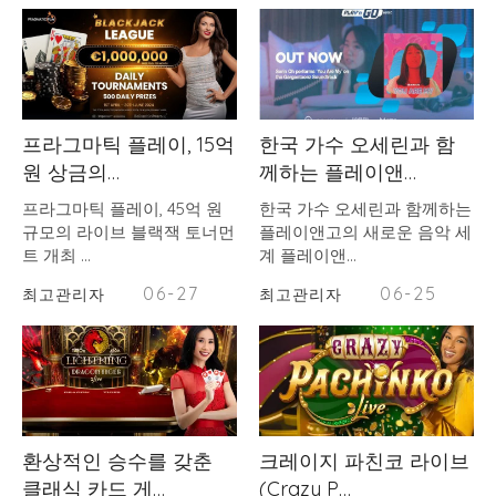
프라그마틱 플레이, 15억
한국 가수 오세린과 함
원 상금의…
께하는 플레이앤…
프라그마틱 플레이, 45억 원
한국 가수 오세린과 함께하는
규모의 라이브 블랙잭 토너먼
플레이앤고의 새로운 음악 세
트 개최 …
계 플레이앤…
06-27
06-25
최고관리자
최고관리자
환상적인 승수를 갖춘
크레이지 파친코 라이브
클래식 카드 게…
(Crazy P…