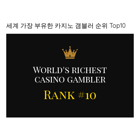
세계 가장 부유한 카지노 갬블러 순위 Top10
World's richest
casino gambler
Rank #10