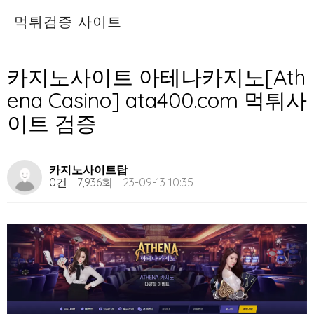
먹튀검증 사이트
카지노사이트 아테나카지노[Ath
ena Casino] ata400.com 먹튀사
이트 검증
카지노사이트탑
0건
7,936회
23-09-13 10:35