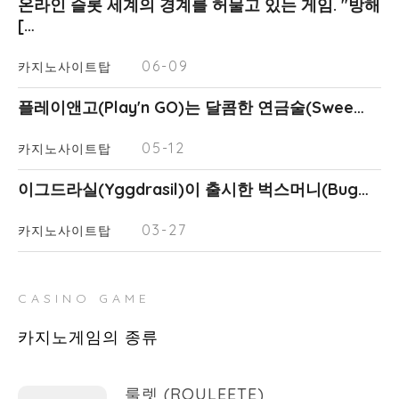
온라인 슬롯 세계의 경계를 허물고 있는 게임. "방해
[…
06-09
카지노사이트탑
플레이앤고(Play'n GO)는 달콤한 연금술(Swee…
05-12
카지노사이트탑
이그드라실(Yggdrasil)이 출시한 벅스머니(Bug…
03-27
카지노사이트탑
CASINO GAME
카지노게임의 종류
룰렛 (ROULEETE)