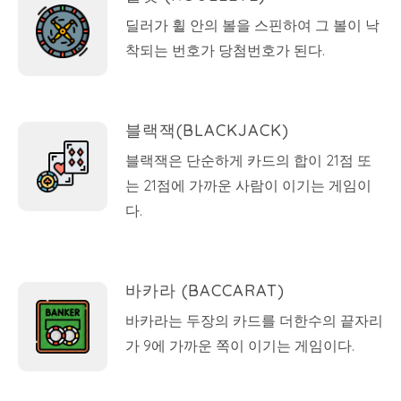
딜러가 휠 안의 볼을 스핀하여 그 볼이 낙
착되는 번호가 당첨번호가 된다.
블랙잭(BLACKJACK)
블랙잭은 단순하게 카드의 합이 21점 또
는 21점에 가까운 사람이 이기는 게임이
다.
바카라 (BACCARAT)
바카라는 두장의 카드를 더한수의 끝자리
가 9에 가까운 쪽이 이기는 게임이다.