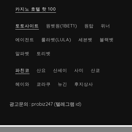
카지노 호텔 핫 100
토토사이트
원벳원(1BET1)
원탑
위너
에이전트
룰라벳(LULA)
세븐벳
블랙벳
알파벳
토리벳
파친코
산요
산세이
사미
산쿄
헤이와
쿄라쿠
뉴긴
후지상사
광고문의 : probiz247 (텔레그램 id)