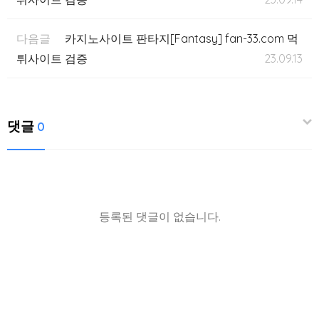
다음글
카지노사이트 판타지[Fantasy] fan-33.com 먹
튀사이트 검증
23.09.13
댓글
0
등록된 댓글이 없습니다.