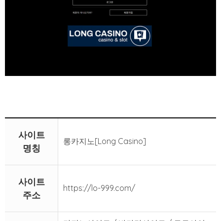
사이트
롱카지노[Long Casino]
명칭
사이트
https://lo-999.com/
주소