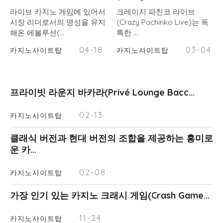
라이브 카지노 게임에 있어서
크레이지 파친코 라이브
시장 리더로서의 명성을 유지
(Crazy Pachinko Live)는 독
해온 에볼루션(…
특한 …
04-18
03-04
카지노사이트탑
카지노사이트탑
프라이빗 라운지 바카라(Privé Lounge Bacc…
02-13
카지노사이트탑
클래식 버전과 현대 버전의 조합을 제공하는 흥미로
운 카…
02-08
카지노사이트탑
가장 인기 있는 카지노 크래시 게임(Crash Game…
11-24
카지노사이트탑