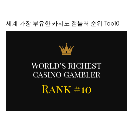
세계 가장 부유한 카지노 갬블러 순위 Top10
World's richest
casino gambler
Rank #10