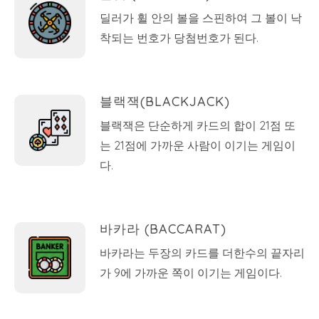
딜러가 휠 안의 볼을 스핀하여 그 볼이 낙
착되는 번호가 당첨번호가 된다.
블랙잭(BLACKJACK)
블랙잭은 단순하게 카드의 합이 21점 또
는 21점에 가까운 사람이 이기는 게임이
다.
바카라 (BACCARAT)
바카라는 두장의 카드를 더한수의 끝자리
가 9에 가까운 쪽이 이기는 게임이다.