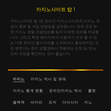
카지노사이트 탑 1
카지노사이트 탑 1은 온라인 카지노사이트와 카지노 게
임의 종류 및 게임 방법등을 공유합니다. 세계 곳곳 핫
한 카지노 호텔 관광정보를 등의 다양한 정보를 제공합
니다. 그리고 특정 페이지에서 사용자가 도박 할 수 있
는 다른 온라인 웹사이트를 소개하거나 홍보하지만, 모
든 방문자는 현지 관할권에서 적용되는 도박 및/또는
도박 규정을 확인하는 것이 좋습니다.
카지노
카지노 역사 및 유래
카지노 통계 현황
온라인카지노 역사
룰렛
블랙잭
바카라
포커
다이사이
키노