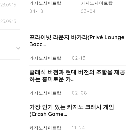
카지노사이트탑
카지노사이트탑
23.09.15
04-18
03-04
23.09.15
프라이빗 라운지 바카라(Privé Lounge
Bacc…
02-13
카지노사이트탑
클래식 버전과 현대 버전의 조합을 제공
하는 흥미로운 카…
02-08
카지노사이트탑
가장 인기 있는 카지노 크래시 게임
(Crash Game…
11-24
카지노사이트탑