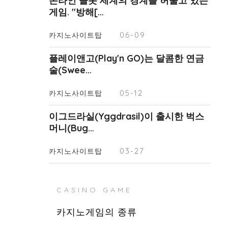
온라인 슬롯 세계의 경계를 허물고 있는
게임. "방해[…
06-09
카지노사이트탑
플레이앤고(Play'n GO)는 달콤한 연금
술(Swee…
05-12
카지노사이트탑
이그드라실(Yggdrasil)이 출시한 벅스
머니(Bug…
03-27
카지노사이트탑
CASINO GAME
카지노게임의 종류