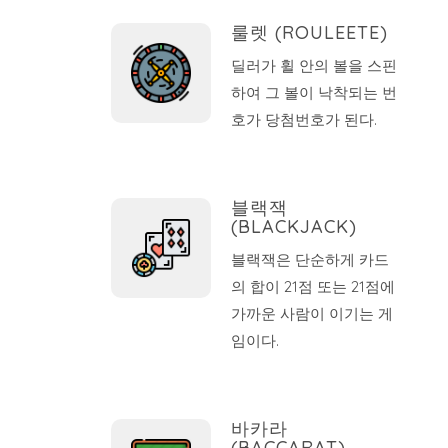
룰렛 (ROULEETE)
딜러가 휠 안의 볼을 스핀
하여 그 볼이 낙착되는 번
호가 당첨번호가 된다.
블랙잭
(BLACKJACK)
블랙잭은 단순하게 카드
의 합이 21점 또는 21점에
가까운 사람이 이기는 게
임이다.
바카라
(BACCARAT)