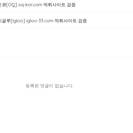
[OQ] oq-kor.com 먹튀사이트 검증
[Igloo] igloo-33.com 먹튀사이트 검증
등록된 댓글이 없습니다.