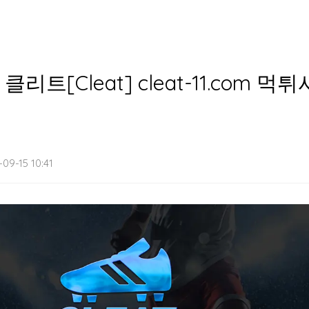
트[Cleat] cleat-11.com 먹
-09-15 10:41