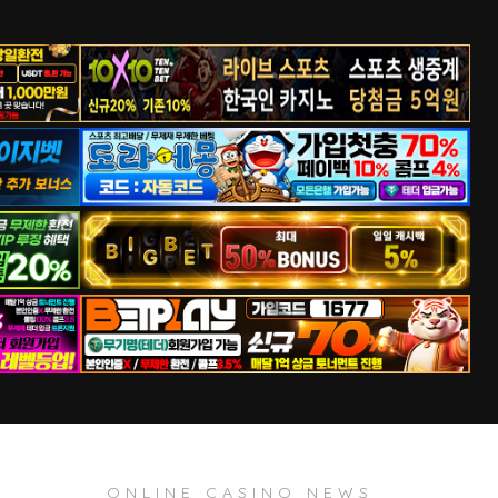
ONLINE CASINO NEWS