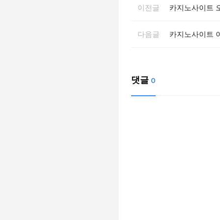
이전글
카지노사이트 오큐
다음글
카지노사이트 이글루
댓글
0