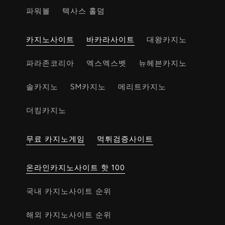
파워볼
텍사스 홀덤
카지노사이트
바카라사이트
대왕카지노
파라존코리아
엑스엑스벳
뉴헤븐카지노
솔카지노
SM카지노
메리트카지노
더킹카지노
무료 카지노게임
먹튀검증사이트
온라인카지노사이트 핫 100
국내 카지노사이트 순위
해외 카지노사이트 순위