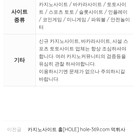
카지노사이트 / 바카라사이트 / 토토사이
사이트
트 / 스포츠 토토 / 슬롯사이트 / 인플레이
종류
/ 코인게임 / 미니게임 / 파워볼 / 안전놀이
터
신규 카지노사이트, 바카라사이트, 사설 스
포츠 토토사이트 업체는 항상 조심하셔야
합니다. 여러 카지노커뮤니티의 검증등을
기타
유심히 관찰 하셔야합니다.
이용하시기엔 문제가 없으나 주의하시길
바랍니다.
이전글
카지노사이트 홀[HOLE] hole-369.com 먹튀사