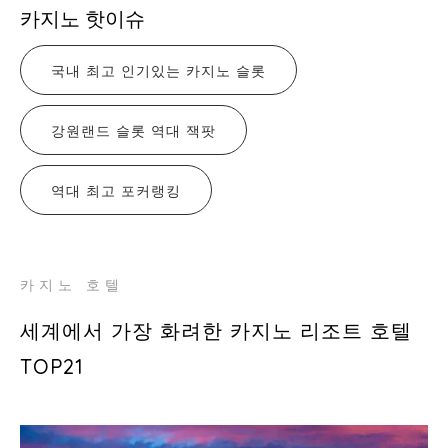
카지노 핫이슈
국내 최고 인기있는 카지노 슬롯
강원랜드 슬롯 역대 잭팟
역대 최고 포커랭킹
카지노 호텔
세계에서 가장 화려한 카지노 리조트 호텔
TOP21