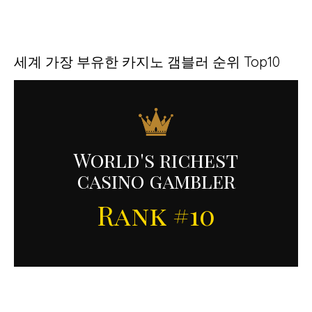
세계 가장 부유한 카지노 갬블러 순위 Top10
World's richest
casino gambler
Rank #10