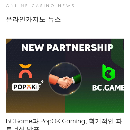
ONLINE CASINO NEWS
온라인카지노 뉴스
BC.Game과 PopOK Gaming, 획기적인 파
트너십 발표