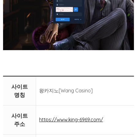
사이트
왕카지노[Wang Casino]
명칭
사이트
https://www.king-6969.com/
주소