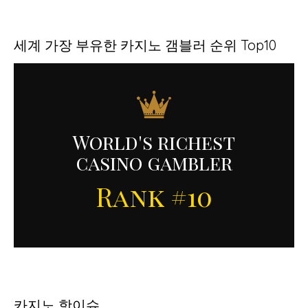
세계 가장 부유한 카지노 갬블러 순위 Top10
World's richest
casino gambler
Rank #10
카지노 핫이슈