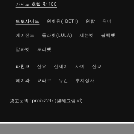
카지노 호텔 핫 100
토토사이트
원벳원(1BET1)
원탑
위너
에이전트
룰라벳(LULA)
세븐벳
블랙벳
알파벳
토리벳
파친코
산요
산세이
사미
산쿄
헤이와
쿄라쿠
뉴긴
후지상사
광고문의 : probiz247 (텔레그램 id)