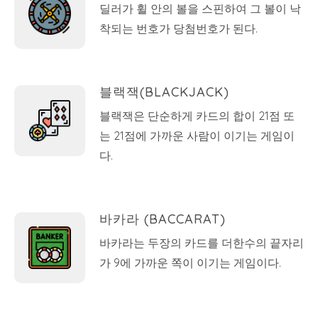
딜러가 휠 안의 볼을 스핀하여 그 볼이 낙
착되는 번호가 당첨번호가 된다.
블랙잭(BLACKJACK)
블랙잭은 단순하게 카드의 합이 21점 또
는 21점에 가까운 사람이 이기는 게임이
다.
바카라 (BACCARAT)
바카라는 두장의 카드를 더한수의 끝자리
가 9에 가까운 쪽이 이기는 게임이다.