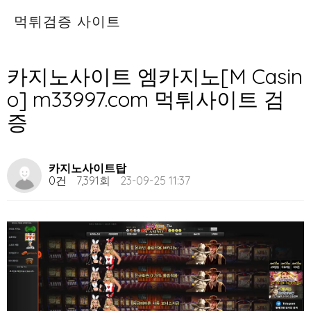
먹튀검증 사이트
카지노사이트 엠카지노[M Casin
o] m33997.com 먹튀사이트 검
증
카지노사이트탑
0건
7,391회
23-09-25 11:37