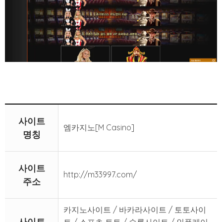
사이트
엠카지노[M Casino]
명칭
사이트
http://m33997.com/
주소
카지노사이트 / 바카라사이트 / 토토사이
사이트
트 / 스포츠 토토 / 슬롯사이트 / 인플레이