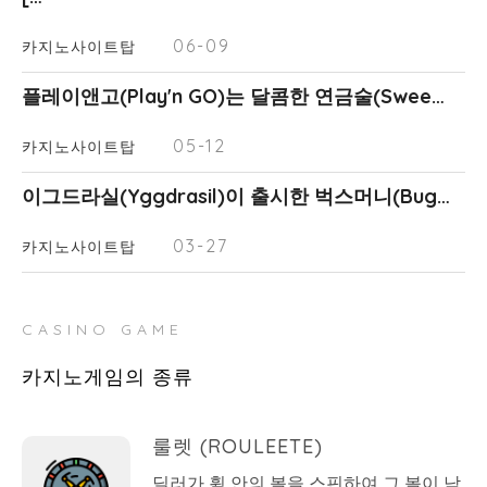
06-09
카지노사이트탑
플레이앤고(Play'n GO)는 달콤한 연금술(Swee…
05-12
카지노사이트탑
이그드라실(Yggdrasil)이 출시한 벅스머니(Bug…
03-27
카지노사이트탑
CASINO GAME
카지노게임의 종류
룰렛 (ROULEETE)
딜러가 휠 안의 볼을 스핀하여 그 볼이 낙