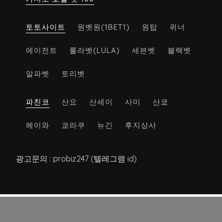
토토사이트
원벳원(1BET1)
원탑
위너
에이전트
룰라벳(LULA)
세븐벳
블랙벳
알파벳
토리벳
파친코
산요
산세이
사미
산쿄
헤이와
쿄라쿠
뉴긴
후지상사
광고문의 : probiz247 (텔레그램 id)