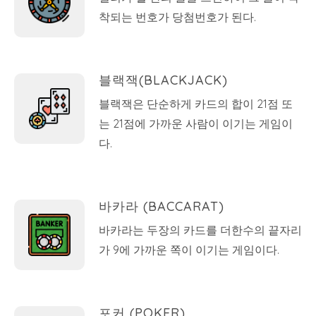
착되는 번호가 당첨번호가 된다.
블랙잭(BLACKJACK)
블랙잭은 단순하게 카드의 합이 21점 또
는 21점에 가까운 사람이 이기는 게임이
다.
바카라 (BACCARAT)
바카라는 두장의 카드를 더한수의 끝자리
가 9에 가까운 쪽이 이기는 게임이다.
포커 (POKER)