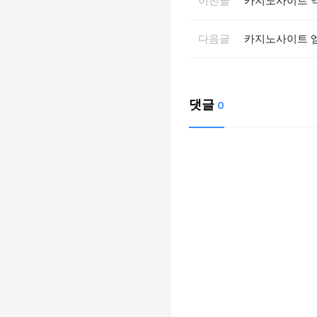
이전글
카지노사이트 엑스
다음글
카지노사이트 엠카
댓글
0