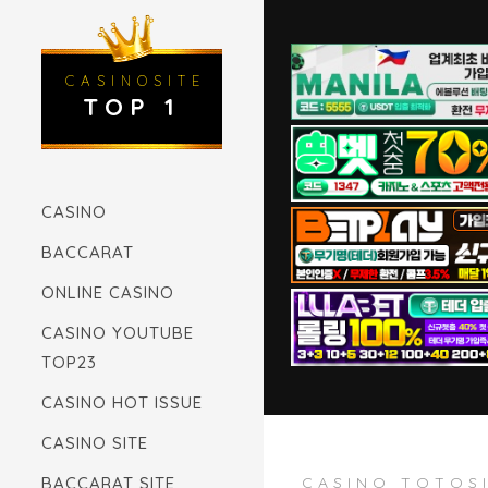
CASINOSITE
TOP 1
CASINO
BACCARAT
ONLINE CASINO
CASINO YOUTUBE
TOP23
CASINO HOT ISSUE
CASINO SITE
CASINO TOTOS
BACCARAT SITE