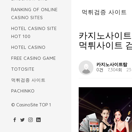
RANKING OF ONLINE
먹튀검증 사이트
CASINO SITES
HOTEL CASINO SITE
카지노사이트 미르
HOT 100
먹튀사이트 
HOTEL CASINO
FREE CASINO GAME
카지노사이트탑
TOTOSITE
0건
7,304회
23
먹튀검증 사이트
PACHINKO
© CasinoSite TOP 1