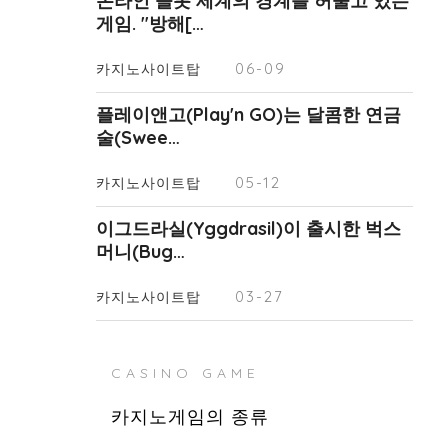
온라인 슬롯 세계의 경계를 허물고 있는
게임. "방해[…
06-09
카지노사이트탑
플레이앤고(Play'n GO)는 달콤한 연금
술(Swee…
05-12
카지노사이트탑
이그드라실(Yggdrasil)이 출시한 벅스
머니(Bug…
03-27
카지노사이트탑
CASINO GAME
카지노게임의 종류