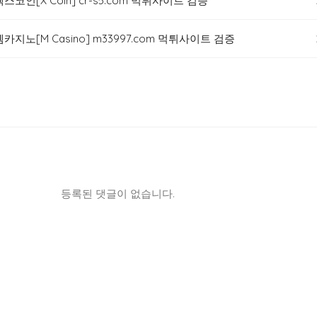
코인[X Coin] cr-s5.com 먹튀사이트 검증
지노[M Casino] m33997.com 먹튀사이트 검증
등록된 댓글이 없습니다.