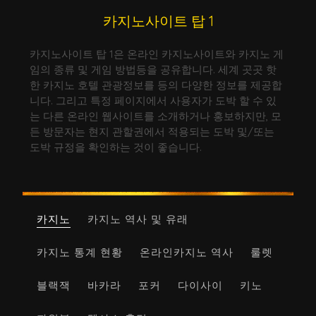
카지노사이트 탑 1
카지노사이트 탑 1은 온라인 카지노사이트와 카지노 게
임의 종류 및 게임 방법등을 공유합니다. 세계 곳곳 핫
한 카지노 호텔 관광정보를 등의 다양한 정보를 제공합
니다. 그리고 특정 페이지에서 사용자가 도박 할 수 있
는 다른 온라인 웹사이트를 소개하거나 홍보하지만, 모
든 방문자는 현지 관할권에서 적용되는 도박 및/또는
도박 규정을 확인하는 것이 좋습니다.
카지노
카지노 역사 및 유래
카지노 통계 현황
온라인카지노 역사
룰렛
블랙잭
바카라
포커
다이사이
키노