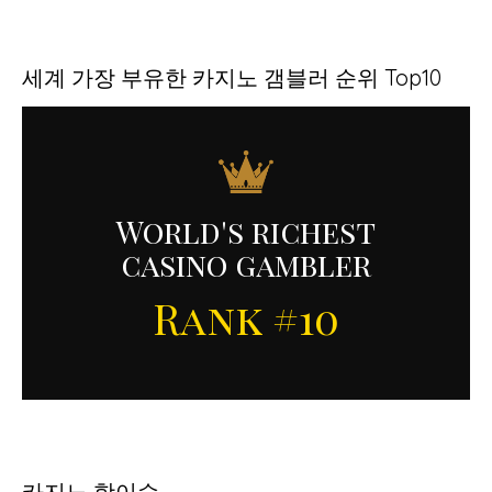
세계 가장 부유한 카지노 갬블러 순위 Top10
World's richest
casino gambler
Rank #10
카지노 핫이슈