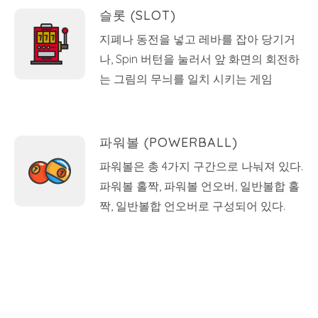
슬롯 (SLOT)
지폐나 동전을 넣고 레바를 잡아 당기거
나, Spin 버턴을 눌러서 앞 화면의 회전하
는 그림의 무늬를 일치 시키는 게임
파워볼 (POWERBALL)
파워볼은 총 4가지 구간으로 나눠져 있다.
파워볼 홀짝, 파워볼 언오버, 일반볼합 홀
짝, 일반볼합 언오버로 구성되어 있다.