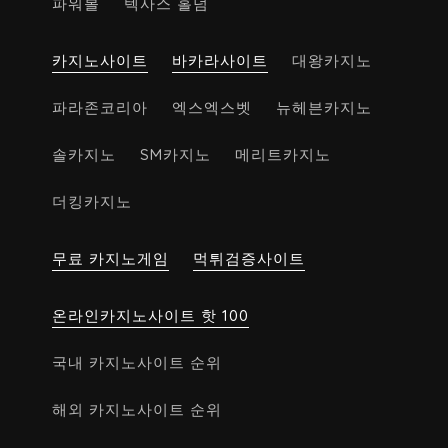
파워볼
텍사스 홀덤
카지노사이트
바카라사이트
대왕카지노
파라존코리아
엑스엑스벳
뉴헤븐카지노
솔카지노
SM카지노
메리트카지노
더킹카지노
무료 카지노게임
먹튀검증사이트
온라인카지노사이트 핫 100
국내 카지노사이트 순위
해외 카지노사이트 순위