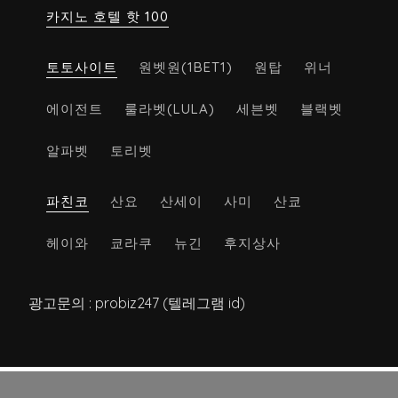
카지노 호텔 핫 100
토토사이트
원벳원(1BET1)
원탑
위너
에이전트
룰라벳(LULA)
세븐벳
블랙벳
알파벳
토리벳
파친코
산요
산세이
사미
산쿄
헤이와
쿄라쿠
뉴긴
후지상사
광고문의 : probiz247 (텔레그램 id)