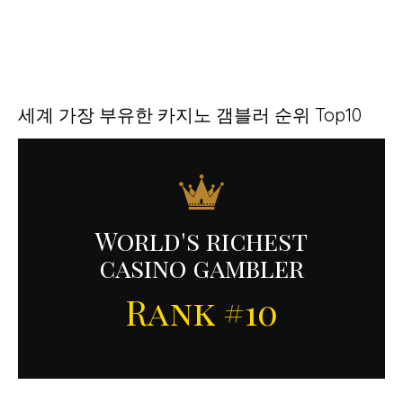
세계 가장 부유한 카지노 갬블러 순위 Top10
World's richest
casino gambler
Rank #10