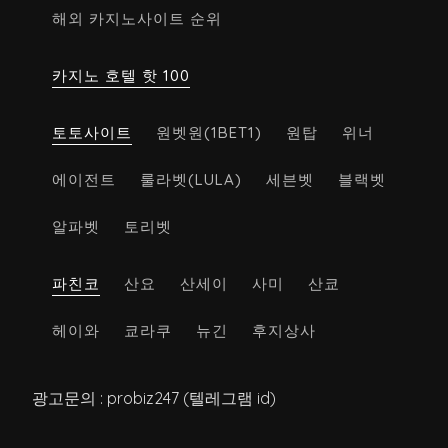
해외 카지노사이트 순위
카지노 호텔 핫 100
토토사이트
원벳원(1BET1)
원탑
위너
에이전트
룰라벳(LULA)
세븐벳
블랙벳
알파벳
토리벳
파친코
산요
산세이
사미
산쿄
헤이와
쿄라쿠
뉴긴
후지상사
광고문의 : probiz247 (텔레그램 id)