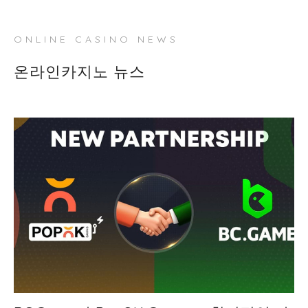
ONLINE CASINO NEWS
온라인카지노 뉴스