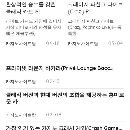
환상적인 승수를 갖춘
크레이지 파친코 라이브
클래식 카드 게…
(Crazy P…
라이브 카지노 게임에 있어서
크레이지 파친코 라이브
시장 리더로서의 명성을 유지
(Crazy Pachinko Live)는 독
해온 에볼루션(…
특한 …
04-18
03-04
카지노사이트탑
카지노사이트탑
프라이빗 라운지 바카라(Privé Lounge Bacc…
02-13
카지노사이트탑
클래식 버전과 현대 버전의 조합을 제공하는 흥미로
운 카…
02-08
카지노사이트탑
가장 인기 있는 카지노 크래시 게임(Crash Game…