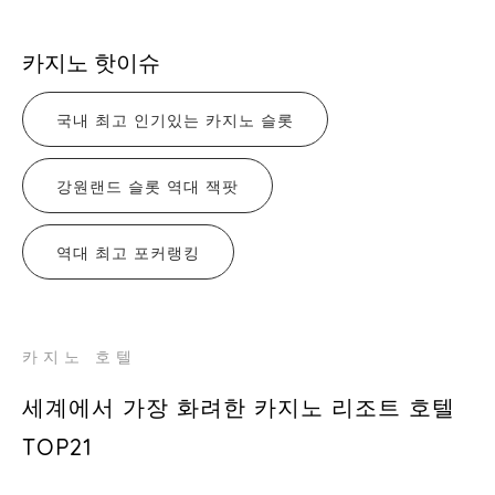
카지노 핫이슈
국내 최고 인기있는 카지노 슬롯
강원랜드 슬롯 역대 잭팟
역대 최고 포커랭킹
카지노 호텔
세계에서 가장 화려한 카지노 리조트 호텔
TOP21