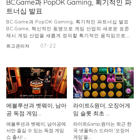
BC.Game과 PopOK Gaming, 획기적인 파
트너십 발표
BC.Game과 PopOK Gaming, 획기적인 파트너십 발표
BC.Game, 혁신적인 동맹으로 게임 산업의 새로운 표준
제시 게임 산업을 새롭게 정의할 획기적인 움직임으로,
BC.Game과 PopOK Gaming이 혁신적인 파트너십을 발
07-22
최고관리자
표했습니다. 이 전략적 동맹은 두 브랜드의 강점을 결합하
여 향상된 게임 경험과 혁신적인 콘텐츠를 제공할 것을 약
속합니다. BC.Game과 PopOK Gaming의 혁신적인 협
력, 온라…
에볼루션과 벳웨이, 남아
라이트&원더, 오징어게
공 독점 게임…
임 슬롯 최초 …
에볼루션과 벳웨이, 남아공에
라이트&amp;원더는 최근 한
서만 즐길 수 있는 독점 게임
국 넷플릭스 드라마 '오징어
쇼 출시! …
게임'을…