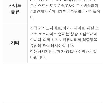
사이트
트 / 스포츠 토토 / 슬롯사이트 / 인플레이
종류
/ 코인게임 / 미니게임 / 파워볼 / 안전놀이
터
신규 카지노사이트, 바카라사이트, 사설 스
포츠 토토사이트 업체는 항상 조심하셔야
합니다. 여러 카지노커뮤니티의 검증등을
기타
유심히 관찰 하셔야합니다.
이용하시기엔 문제가 없으나 주의하시길
바랍니다.