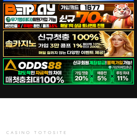
CASINO TOTOSITE