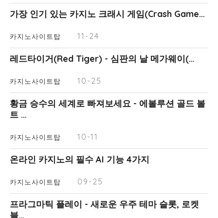
가장 인기 있는 카지노 크래시 게임(Crash Game…
11-24
카지노사이트탑
레드타이거(Red Tiger) - 심판의 날 메가웨이(…
10-25
카지노사이트탑
황금 승수의 세계로 빠져보세요 - 에볼루션 골드 볼
트 …
10-11
카지노사이트탑
온라인 카지노의 필수 AI 기능 4가지
09-25
카지노사이트탑
프라그마틱 플레이 - 새로운 우주 테마 슬롯, 로켓
블…