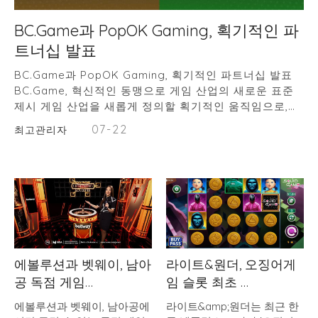
BC.Game과 PopOK Gaming, 획기적인 파
트너십 발표
BC.Game과 PopOK Gaming, 획기적인 파트너십 발표
BC.Game, 혁신적인 동맹으로 게임 산업의 새로운 표준
제시 게임 산업을 새롭게 정의할 획기적인 움직임으로,
BC.Game과 PopOK Gaming이 혁신적인 파트너십을 발
07-22
최고관리자
표했습니다. 이 전략적 동맹은 두 브랜드의 강점을 결합하
여 향상된 게임 경험과 혁신적인 콘텐츠를 제공할 것을 약
속합니다. BC.Game과 PopOK Gaming의 혁신적인 협
력, 온라…
에볼루션과 벳웨이, 남아
라이트&원더, 오징어게
공 독점 게임…
임 슬롯 최초 …
에볼루션과 벳웨이, 남아공에
라이트&amp;원더는 최근 한