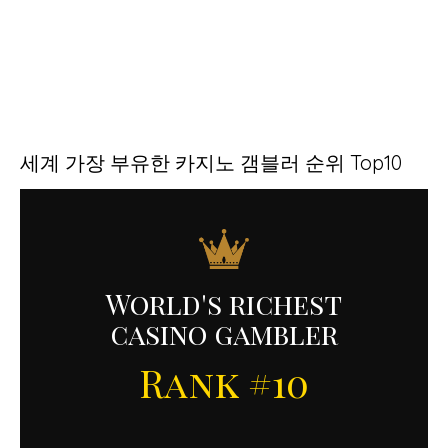
세계 가장 부유한 카지노 갬블러 순위 Top10
World's richest
casino gambler
Rank #10