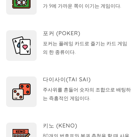
가 9에 가까운 쪽이 이기는 게임이다.
포커 (POKER)
포커는 플레잉 카드로 즐기는 카드 게임
의 한 종류이다.
다이사이(TAI SAI)
주사위를 흔들어 숫자의 조합으로 배팅하
는 즉흥적인 게임이다.
키노 (KENO)
80개의 번호표와 복권 추첨을 할 때 사용