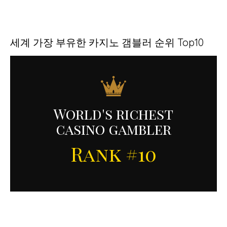
세계 가장 부유한 카지노 갬블러 순위 Top10
World's richest
casino gambler
Rank #10