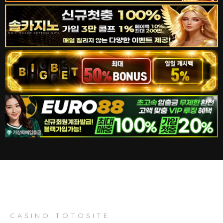
CASINO TOTOSITE