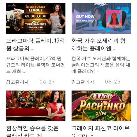
프라그마틱 플레이, 15억
한국 가수 오세린과 함
원 상금의…
께하는 플레이앤…
프라그마틱 플레이, 45억 원
한국 가수 오세린과 함께하는
규모의 라이브 블랙잭 토너먼
플레이앤고의 새로운 음악 세
트 개최 …
계 플레이앤…
06-27
06-25
최고관리자
최고관리자
환상적인 승수를 갖춘
크레이지 파친코 라이브
클래식 카드 게…
(Crazy P…