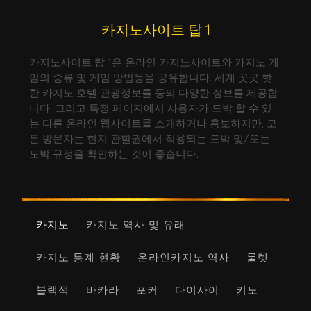
카지노사이트 탑 1
카지노사이트 탑 1은 온라인 카지노사이트와 카지노 게
임의 종류 및 게임 방법등을 공유합니다. 세계 곳곳 핫
한 카지노 호텔 관광정보를 등의 다양한 정보를 제공합
니다. 그리고 특정 페이지에서 사용자가 도박 할 수 있
는 다른 온라인 웹사이트를 소개하거나 홍보하지만, 모
든 방문자는 현지 관할권에서 적용되는 도박 및/또는
도박 규정을 확인하는 것이 좋습니다.
카지노
카지노 역사 및 유래
카지노 통계 현황
온라인카지노 역사
룰렛
블랙잭
바카라
포커
다이사이
키노