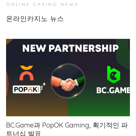
ONLINE CASINO NEWS
온라인카지노 뉴스
BC.Game과 PopOK Gaming, 획기적인 파
트너십 발표