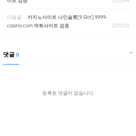
이트 검증
23.10.04
다음글
카지노사이트 나인슬롯[9 Slot] 9999-
casino.com 먹튀사이트 검증
23.10.03
댓글
0
등록된 댓글이 없습니다.