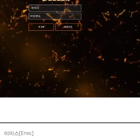
이미스[Emis]