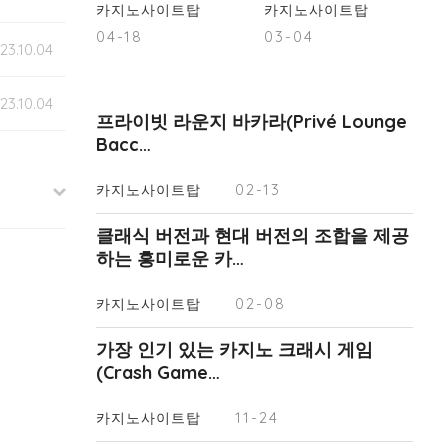
카지노사이트탑
카지노사이트탑
04-18
03-04
23.10.04
23.10.04
프라이빗 라운지 바카라(Privé Lounge
Bacc…
02-13
카지노사이트탑
클래식 버전과 현대 버전의 조합을 제공
하는 흥미로운 카…
02-08
카지노사이트탑
가장 인기 있는 카지노 크래시 게임
(Crash Game…
11-24
카지노사이트탑