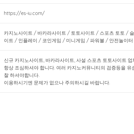
https://es-iu.com/
카지노사이트 / 바카라사이트 / 토토사이트 / 스포츠 토토 / 
이트 / 인플레이 / 코인게임 / 미니게임 / 파워볼 / 안전놀이터
신규 카지노사이트, 바카라사이트, 사설 스포츠 토토사이트 
항상 조심하셔야 합니다. 여러 카지노커뮤니티의 검증등을 유
찰 하셔야합니다.
이용하시기엔 문제가 없으나 주의하시길 바랍니다.