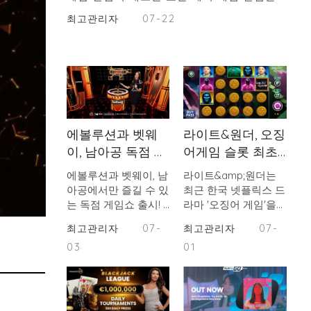
새롭게 정의할 획기적인 움직임으로,
07-22
최고관리자
BC.Game과 PopOK Gaming이 혁신적인
파트너십을 발표했습니다. 이 전략적 동맹은
두 브랜드의 강점을 결합하여 향상된 게임
경험과 혁신적인 콘텐츠를 제공할 것을 약속
합니다. BC.Game과 PopOK Gaming의 혁
신적인 협력, 온라…
에볼루션과 벳웨
라이트&원더, 오징
이, 남아공 독점 게
어게임 슬롯 최초
임…
…
에볼루션과 벳웨이, 남
라이트&amp;원더는
아공에서만 즐길 수 있
최근 한국 넷플릭스 드
는 독점 게임쇼 출시! …
라마 '오징어 게임'을…
07-
07-
최고관리자
최고관리자
03
01