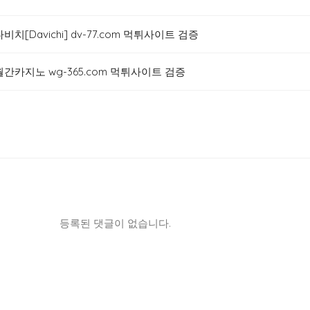
[Davichi] dv-77.com 먹튀사이트 검증
간카지노 wg-365.com 먹튀사이트 검증
등록된 댓글이 없습니다.