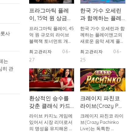
프라그마틱 플레
한국 가수 오세린
이, 15억 원 상금
과 함께하는 플레
의…
이앤…
프라그마틱 플레이, 45
한국 가수 오세린과 함
슬롯사
억 원 규모의 라이브
께하는 플레이앤고의
블랙잭 토너먼트 개최
새로운 음악 세계 플레
…
이앤…
06-
06-
최고관리자
최고관리자
27
25
업체는
심히 관
환상적인 승수를
크레이지 파친코
갖춘 클래식 카드
라이브(Crazy P…
게…
라이브 카지노 게임에
크레이지 파친코 라이
있어서 시장 리더로서
브(Crazy Pachinko
의 명성을 유지해온 에
Live)는 독특한 …
볼루션(…