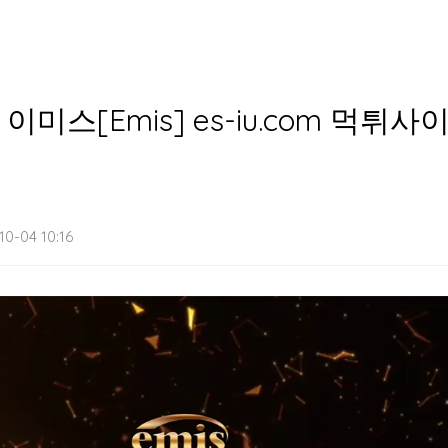
미스[Emis] es-iu.com 먹튀사
10-04 10:16