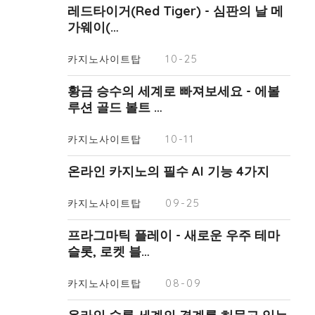
레드타이거(Red Tiger) - 심판의 날 메
가웨이(…
10-25
카지노사이트탑
황금 승수의 세계로 빠져보세요 - 에볼
루션 골드 볼트 …
10-11
카지노사이트탑
온라인 카지노의 필수 AI 기능 4가지
09-25
카지노사이트탑
프라그마틱 플레이 - 새로운 우주 테마
슬롯, 로켓 블…
08-09
카지노사이트탑