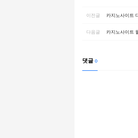
이전글
카지노사이트 다비치
다음글
카지노사이트 월
댓글
0