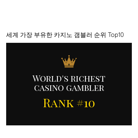
세계 가장 부유한 카지노 갬블러 순위 Top10
World's richest
casino gambler
Rank #10