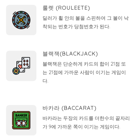
룰렛 (ROULEETE)
딜러가 휠 안의 볼을 스핀하여 그 볼이 낙
착되는 번호가 당첨번호가 된다.
블랙잭(BLACKJACK)
블랙잭은 단순하게 카드의 합이 21점 또
는 21점에 가까운 사람이 이기는 게임이
다.
바카라 (BACCARAT)
바카라는 두장의 카드를 더한수의 끝자리
가 9에 가까운 쪽이 이기는 게임이다.