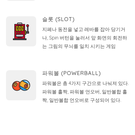
슬롯 (SLOT)
지폐나 동전을 넣고 레바를 잡아 당기거
나, Spin 버턴을 눌러서 앞 화면의 회전하
는 그림의 무늬를 일치 시키는 게임
파워볼 (POWERBALL)
파워볼은 총 4가지 구간으로 나눠져 있다.
파워볼 홀짝, 파워볼 언오버, 일반볼합 홀
짝, 일반볼합 언오버로 구성되어 있다.