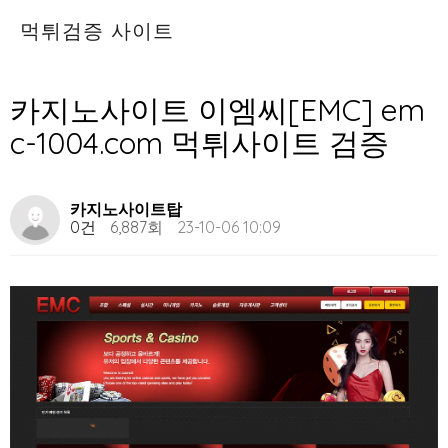
먹튀검증 사이트
카지노사이트 이엠씨[EMC] em
c-1004.com 먹튀사이트 검증
카지노사이트탑
0건
6,887회
23-10-06 10:09