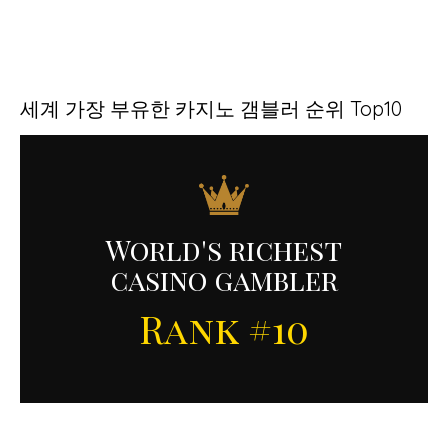
세계 가장 부유한 카지노 갬블러 순위 Top10
World's richest
casino gambler
Rank #10