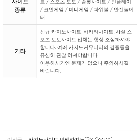
사이트
트 / 스포츠 토토 / 슬롯사이트 / 인플레이
종류
/ 코인게임 / 미니게임 / 파워볼 / 안전놀이
터
신규 카지노사이트, 바카라사이트, 사설 스
포츠 토토사이트 업체는 항상 조심하셔야
합니다. 여러 카지노커뮤니티의 검증등을
기타
유심히 관찰 하셔야합니다.
이용하시기엔 문제가 없으나 주의하시길
바랍니다.
이전글
카지노사이트 비엠카지노[BM Casino]