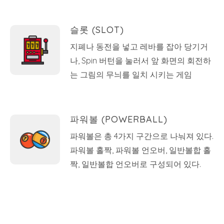
슬롯 (SLOT)
지폐나 동전을 넣고 레바를 잡아 당기거
나, Spin 버턴을 눌러서 앞 화면의 회전하
는 그림의 무늬를 일치 시키는 게임
파워볼 (POWERBALL)
파워볼은 총 4가지 구간으로 나눠져 있다.
파워볼 홀짝, 파워볼 언오버, 일반볼합 홀
짝, 일반볼합 언오버로 구성되어 있다.