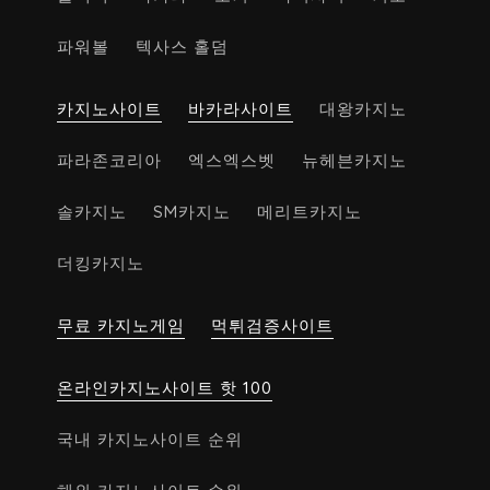
파워볼
텍사스 홀덤
카지노사이트
바카라사이트
대왕카지노
파라존코리아
엑스엑스벳
뉴헤븐카지노
솔카지노
SM카지노
메리트카지노
더킹카지노
무료 카지노게임
먹튀검증사이트
온라인카지노사이트 핫 100
국내 카지노사이트 순위