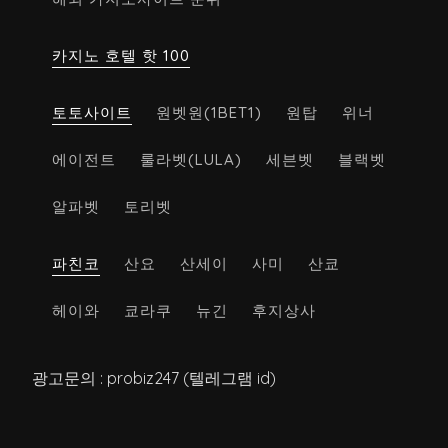
카지노 호텔 핫 100
토토사이트
원벳원(1BET1)
원탑
위너
에이전트
룰라벳(LULA)
세븐벳
블랙벳
알파벳
토리벳
파친코
산요
산세이
사미
산쿄
헤이와
쿄라쿠
뉴긴
후지상사
광고문의 : probiz247 (텔레그램 id)