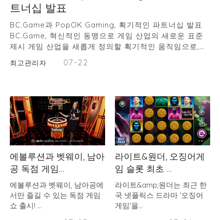
트너십 발표
BC.Game과 PopOK Gaming, 획기적인 파트너십 발표
BC.Game, 혁신적인 동맹으로 게임 산업의 새로운 표준
제시 게임 산업을 새롭게 정의할 획기적인 움직임으로,
BC.Game과 PopOK Gaming이 혁신적인 파트너십을 발
07-22
최고관리자
표했습니다. 이 전략적 동맹은 두 브랜드의 강점을 결합하
여 향상된 게임 경험과 혁신적인 콘텐츠를 제공할 것을 약
속합니다. BC.Game과 PopOK Gaming의 혁신적인 협
력, 온라…
에볼루션과 벳웨이, 남아
라이트&원더, 오징어게
공 독점 게임…
임 슬롯 최초 …
에볼루션과 벳웨이, 남아공에
라이트&amp;원더는 최근 한
서만 즐길 수 있는 독점 게임
국 넷플릭스 드라마 '오징어
쇼 출시! …
게임'을…