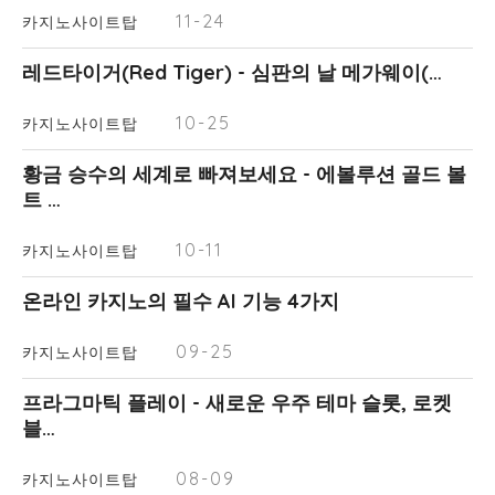
11-24
카지노사이트탑
레드타이거(Red Tiger) - 심판의 날 메가웨이(…
10-25
카지노사이트탑
황금 승수의 세계로 빠져보세요 - 에볼루션 골드 볼
트 …
10-11
카지노사이트탑
온라인 카지노의 필수 AI 기능 4가지
09-25
카지노사이트탑
프라그마틱 플레이 - 새로운 우주 테마 슬롯, 로켓
블…
08-09
카지노사이트탑