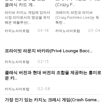
클래식 카드 게…
(Crazy P…
라이브 카지노 게임에 있어서
크레이지 파친코 라이브
시장 리더로서의 명성을 유지
(Crazy Pachinko Live)는 독
해온 에볼루션(…
특한 …
04-18
03-04
카지노사이트탑
카지노사이트탑
프라이빗 라운지 바카라(Privé Lounge Bacc…
02-13
카지노사이트탑
클래식 버전과 현대 버전의 조합을 제공하는 흥미로
운 카…
02-08
카지노사이트탑
가장 인기 있는 카지노 크래시 게임(Crash Game…