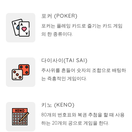
포커 (POKER)
포커는 플레잉 카드로 즐기는 카드 게임
의 한 종류이다.
다이사이(TAI SAI)
주사위를 흔들어 숫자의 조합으로 배팅하
는 즉흥적인 게임이다.
키노 (KENO)
80개의 번호표와 복권 추첨을 할 때 사용
하는 20개의 공으로 게임을 한다.