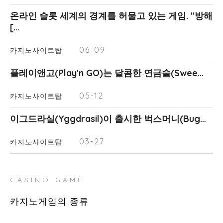
온라인 슬롯 세계의 경계를 허물고 있는 게임. "방해
[…
06-09
카지노사이트탑
플레이앤고(Play'n GO)는 달콤한 연금술(Swee…
05-12
카지노사이트탑
이그드라실(Yggdrasil)이 출시한 벅스머니(Bug…
03-27
카지노사이트탑
CASINO GAME
카지노게임의 종류