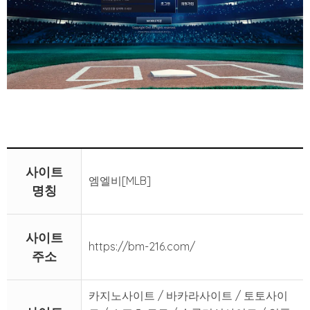
사이트
엠엘비[MLB]
명칭
사이트
https://bm-216.com/
주소
카지노사이트 / 바카라사이트 / 토토사이