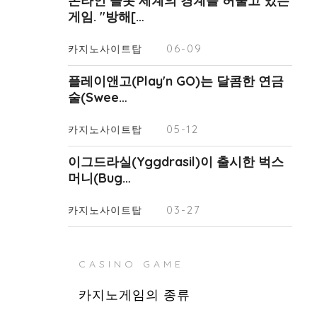
온라인 슬롯 세계의 경계를 허물고 있는
게임. "방해[…
06-09
카지노사이트탑
플레이앤고(Play'n GO)는 달콤한 연금
술(Swee…
05-12
카지노사이트탑
이그드라실(Yggdrasil)이 출시한 벅스
머니(Bug…
03-27
카지노사이트탑
CASINO GAME
카지노게임의 종류