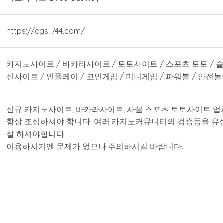
https://egs-744.com/
카지노사이트 / 바카라사이트 / 토토사이트 / 스포츠 토토 / 
신사이트 / 인플레이 / 코인게임 / 미니게임 / 파워볼 / 안전
신규 카지노사이트, 바카라사이트, 사설 스포츠 토토사이트 
항상 조심하셔야 합니다. 여러 카지노커뮤니티의 검증등을 유
찰 하셔야합니다.
이용하시기엔 문제가 없으나 주의하시길 바랍니다.