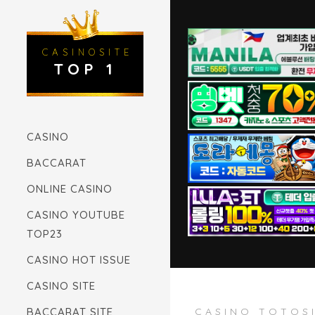
CASINOSITE
TOP 1
CASINO
BACCARAT
ONLINE CASINO
CASINO YOUTUBE
TOP23
CASINO HOT ISSUE
CASINO SITE
CASINO TOTOS
BACCARAT SITE