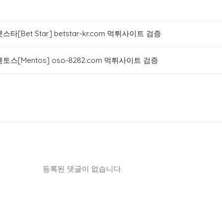
[Bet Star] betstar-kr.com 먹튀사이트 검증
스[Mentos] oso-8282.com 먹튀사이트 검증
등록된 댓글이 없습니다.