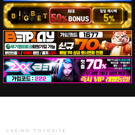
CASINO TOTOSITE