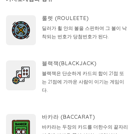
룰렛 (ROULEETE)
딜러가 휠 안의 볼을 스핀하여 그 볼이 낙
착되는 번호가 당첨번호가 된다.
블랙잭(BLACKJACK)
블랙잭은 단순하게 카드의 합이 21점 또
는 21점에 가까운 사람이 이기는 게임이
다.
바카라 (BACCARAT)
바카라는 두장의 카드를 더한수의 끝자리