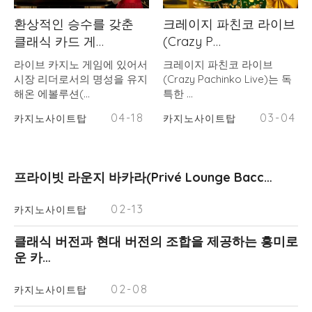
환상적인 승수를 갖춘
크레이지 파친코 라이브
클래식 카드 게…
(Crazy P…
라이브 카지노 게임에 있어서
크레이지 파친코 라이브
시장 리더로서의 명성을 유지
(Crazy Pachinko Live)는 독
해온 에볼루션(…
특한 …
04-18
03-04
카지노사이트탑
카지노사이트탑
프라이빗 라운지 바카라(Privé Lounge Bacc…
02-13
카지노사이트탑
클래식 버전과 현대 버전의 조합을 제공하는 흥미로
운 카…
02-08
카지노사이트탑