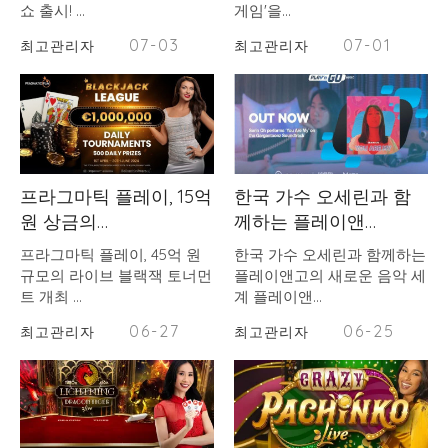
쇼 출시! …
게임'을…
07-03
07-01
최고관리자
최고관리자
프라그마틱 플레이, 15억
한국 가수 오세린과 함
원 상금의…
께하는 플레이앤…
프라그마틱 플레이, 45억 원
한국 가수 오세린과 함께하는
규모의 라이브 블랙잭 토너먼
플레이앤고의 새로운 음악 세
트 개최 …
계 플레이앤…
06-27
06-25
최고관리자
최고관리자