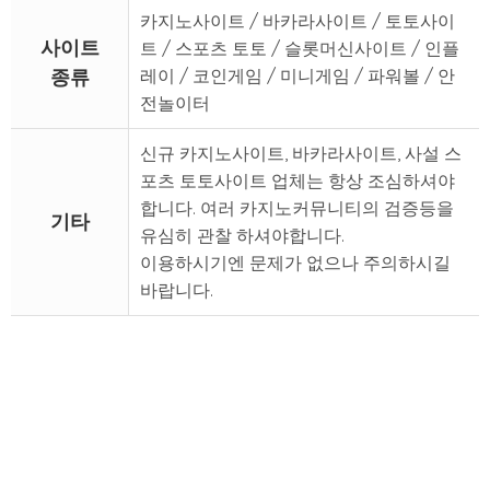
카지노사이트 / 바카라사이트 / 토토사이
사이트
트 / 스포츠 토토 / 슬롯머신사이트 / 인플
종류
레이 / 코인게임 / 미니게임 / 파워볼 / 안
전놀이터
신규 카지노사이트, 바카라사이트, 사설 스
포츠 토토사이트 업체는 항상 조심하셔야
합니다. 여러 카지노커뮤니티의 검증등을
기타
유심히 관찰 하셔야합니다.
이용하시기엔 문제가 없으나 주의하시길
바랍니다.