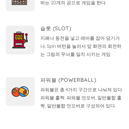
하는 20개의 공으로 게임을 한다.
슬롯 (SLOT)
지폐나 동전을 넣고 레바를 잡아 당기거
나, Spin 버턴을 눌러서 앞 화면의 회전하
는 그림의 무늬를 일치 시키는 게임
파워볼 (POWERBALL)
파워볼은 총 4가지 구간으로 나눠져 있다.
파워볼 홀짝, 파워볼 언오버, 일반볼합 홀
짝, 일반볼합 언오버로 구성되어 있다.