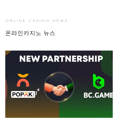
ONLINE CASINO NEWS
온라인카지노 뉴스