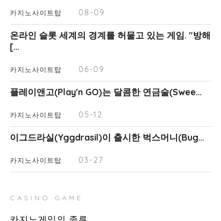
08-09
카지노사이트탑
온라인 슬롯 세계의 경계를 허물고 있는 게임. "방해
[…
06-09
카지노사이트탑
플레이앤고(Play'n GO)는 달콤한 연금술(Swee…
05-12
카지노사이트탑
이그드라실(Yggdrasil)이 출시한 벅스머니(Bug…
03-27
카지노사이트탑
CASINO GAME
카지노게임의 종류