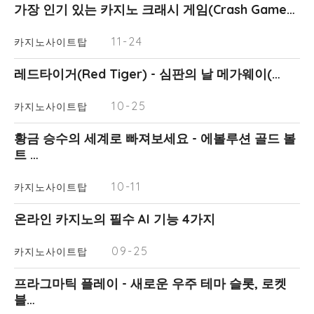
가장 인기 있는 카지노 크래시 게임(Crash Game…
11-24
카지노사이트탑
레드타이거(Red Tiger) - 심판의 날 메가웨이(…
10-25
카지노사이트탑
황금 승수의 세계로 빠져보세요 - 에볼루션 골드 볼
트 …
10-11
카지노사이트탑
온라인 카지노의 필수 AI 기능 4가지
09-25
카지노사이트탑
프라그마틱 플레이 - 새로운 우주 테마 슬롯, 로켓
블…