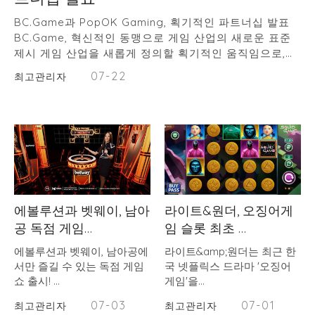
BC.Game과 PopOK Gaming, 획기적인 파트너십 발표
BC.Game, 혁신적인 동맹으로 게임 산업의 새로운 표준
제시 게임 산업을 새롭게 정의할 획기적인 움직임으로,
BC.Game과 PopOK Gaming이 혁신적인 파트너십을 발
07-22
최고관리자
표했습니다. 이 전략적 동맹은 두 브랜드의 강점을 결합하
여 향상된 게임 경험과 혁신적인 콘텐츠를 제공할 것을 약
속합니다. BC.Game과 PopOK Gaming의 혁신적인 협
력, 온라…
에볼루션과 벳웨이, 남아
라이트&원더, 오징어게
공 독점 게임…
임 슬롯 최초 …
에볼루션과 벳웨이, 남아공에
라이트&amp;원더는 최근 한
서만 즐길 수 있는 독점 게임
국 넷플릭스 드라마 '오징어
쇼 출시! …
게임'을…
07-03
07-01
최고관리자
최고관리자