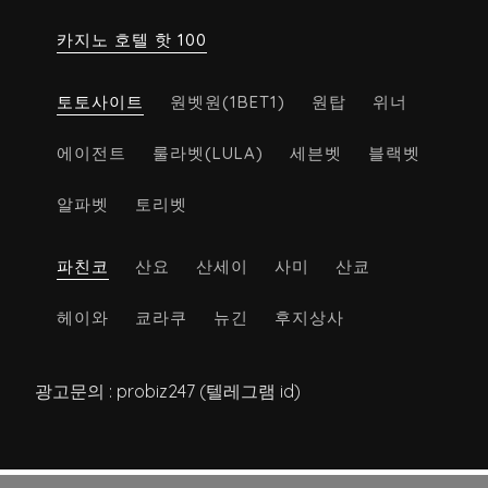
카지노 호텔 핫 100
토토사이트
원벳원(1BET1)
원탑
위너
에이전트
룰라벳(LULA)
세븐벳
블랙벳
알파벳
토리벳
파친코
산요
산세이
사미
산쿄
헤이와
쿄라쿠
뉴긴
후지상사
광고문의 : probiz247 (텔레그램 id)