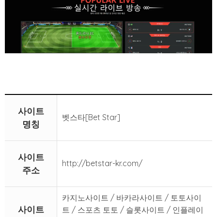
사이트
벳스타[Bet Star]
명칭
사이트
http://betstar-kr.com/
주소
카지노사이트 / 바카라사이트 / 토토사이
사이트
트 / 스포츠 토토 / 슬롯사이트 / 인플레이