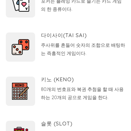
포커는 플레잉 카드로 즐기는 카드 게임
의 한 종류이다.
다이사이(TAI SAI)
주사위를 흔들어 숫자의 조합으로 배팅하
는 즉흥적인 게임이다.
키노 (KENO)
80개의 번호표와 복권 추첨을 할 때 사용
하는 20개의 공으로 게임을 한다.
슬롯 (SLOT)