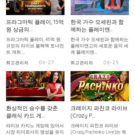
프라그마틱 플레이, 15억
한국 가수 오세린과 함
원 상금의…
께하는 플레이앤…
프라그마틱 플레이, 45억 원
한국 가수 오세린과 함께하는
규모의 라이브 블랙잭 토너먼
플레이앤고의 새로운 음악 세
트 개최 …
계 플레이앤…
06-27
06-25
최고관리자
최고관리자
환상적인 승수를 갖춘
크레이지 파친코 라이브
클래식 카드 게…
(Crazy P…
라이브 카지노 게임에 있어서
크레이지 파친코 라이브
시장 리더로서의 명성을 유지
(Crazy Pachinko Live)는 독