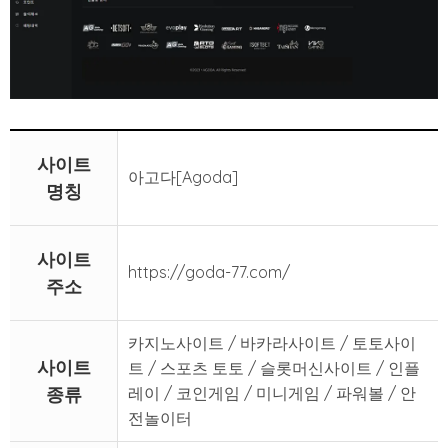
사이트
아고다[Agoda]
명칭
사이트
https://goda-77.com/
주소
카지노사이트 / 바카라사이트 / 토토사이
사이트
트 / 스포츠 토토 / 슬롯머신사이트 / 인플
종류
레이 / 코인게임 / 미니게임 / 파워볼 / 안
전놀이터