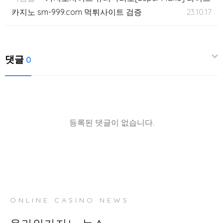
카지노 sm-999.com 먹튀사이트 검증
23.10.17
댓글
0
등록된 댓글이 없습니다.
ONLINE CASINO NEWS