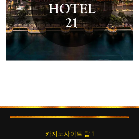
카지노사이트 탑 1