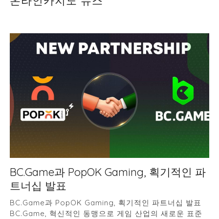
온라인카지노 뉴스
BC.Game과 PopOK Gaming, 획기적인 파
트너십 발표
BC.Game과 PopOK Gaming, 획기적인 파트너십 발표
BC.Game, 혁신적인 동맹으로 게임 산업의 새로운 표준