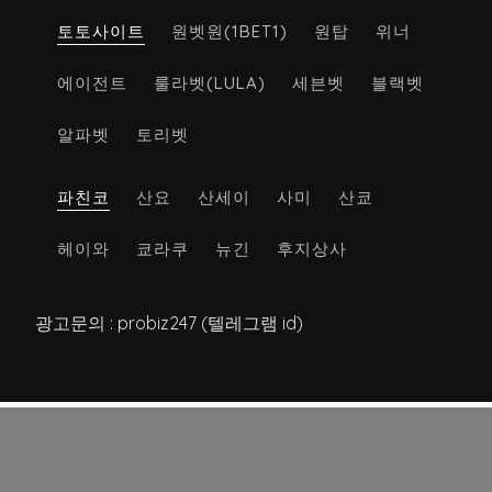
토토사이트
원벳원(1BET1)
원탑
위너
에이전트
룰라벳(LULA)
세븐벳
블랙벳
알파벳
토리벳
파친코
산요
산세이
사미
산쿄
헤이와
쿄라쿠
뉴긴
후지상사
광고문의 : probiz247 (텔레그램 id)