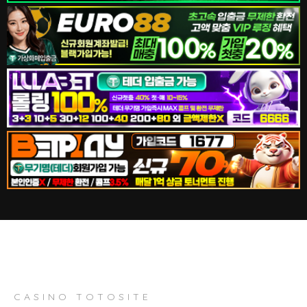
CASINO TOTOSITE