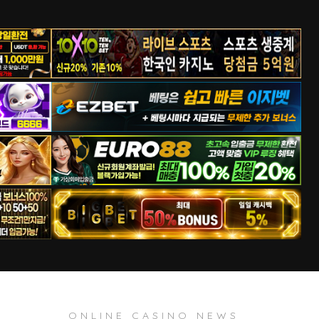
ONLINE CASINO NEWS