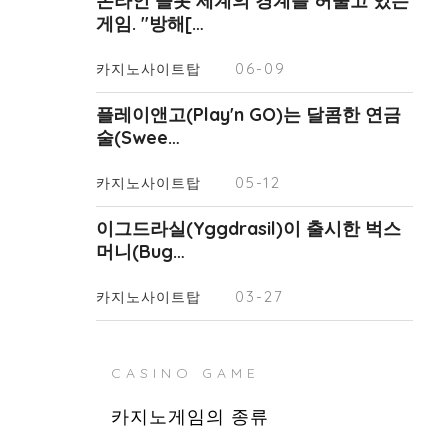
온라인 슬롯 세계의 경계를 허물고 있는
게임. "방해[…
06-09
카지노사이트탑
플레이앤고(Play'n GO)는 달콤한 연금
술(Swee…
05-12
카지노사이트탑
이그드라실(Yggdrasil)이 출시한 벅스
머니(Bug…
03-27
카지노사이트탑
CASINO GAME
카지노게임의 종류