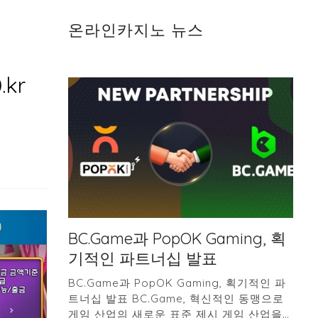
온라인카지노 뉴스
kr
BC.Game과 PopOK Gaming, 획
기적인 파트너십 발표
BC.Game과 PopOK Gaming, 획기적인 파
트너십 발표 BC.Game, 혁신적인 동맹으로
게임 산업의 새로운 표준 제시 게임 산업을