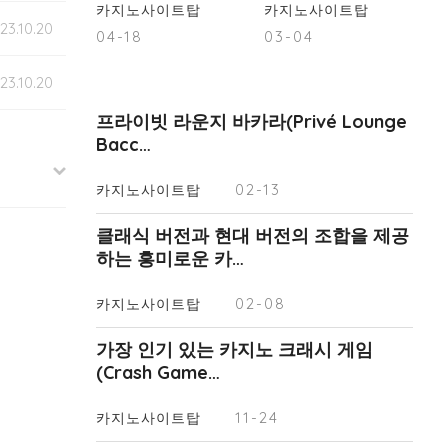
카지노사이트탑
카지노사이트탑
23.10.20
04-18
03-04
23.10.20
프라이빗 라운지 바카라(Privé Lounge
Bacc…
02-13
카지노사이트탑
클래식 버전과 현대 버전의 조합을 제공
하는 흥미로운 카…
02-08
카지노사이트탑
가장 인기 있는 카지노 크래시 게임
(Crash Game…
11-24
카지노사이트탑