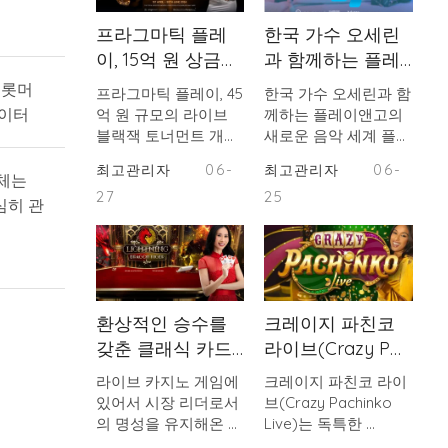
프라그마틱 플레
한국 가수 오세린
이, 15억 원 상금
과 함께하는 플레
의…
이앤…
슬롯머
프라그마틱 플레이, 45
한국 가수 오세린과 함
놀이터
억 원 규모의 라이브
께하는 플레이앤고의
블랙잭 토너먼트 개최
새로운 음악 세계 플레
…
이앤…
06-
06-
최고관리자
최고관리자
업체는
27
25
심히 관
환상적인 승수를
크레이지 파친코
갖춘 클래식 카드
라이브(Crazy P…
게…
라이브 카지노 게임에
크레이지 파친코 라이
있어서 시장 리더로서
브(Crazy Pachinko
의 명성을 유지해온 에
Live)는 독특한 …
볼루션(…