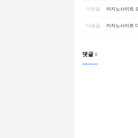
이전글
카지노사이트 모아
다음글
카지노사이트 디비
댓글
0