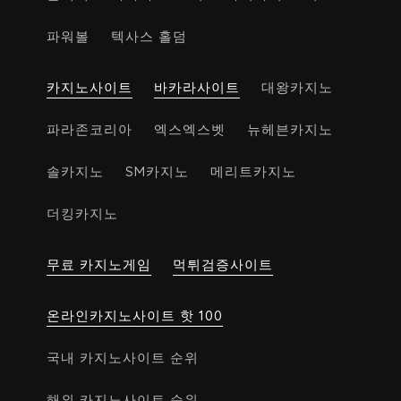
파워볼
텍사스 홀덤
카지노사이트
바카라사이트
대왕카지노
파라존코리아
엑스엑스벳
뉴헤븐카지노
솔카지노
SM카지노
메리트카지노
더킹카지노
무료 카지노게임
먹튀검증사이트
온라인카지노사이트 핫 100
국내 카지노사이트 순위
해외 카지노사이트 순위