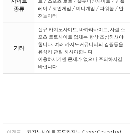
사이트
트 / 스포츠 토토 / 슬롯머신사이트 / 인플
종류
레이 / 코인게임 / 미니게임 / 파워볼 / 안
전놀이터
신규 카지노사이트, 바카라사이트, 사설 스
포츠 토토사이트 업체는 항상 조심하셔야
합니다. 여러 카지노커뮤니티의 검증등을
기타
유심히 관찰 하셔야합니다.
이용하시기엔 문제가 없으나 주의하시길
바랍니다.
이전글
카지노사이트 포도카지노[Grape Casino] pd-