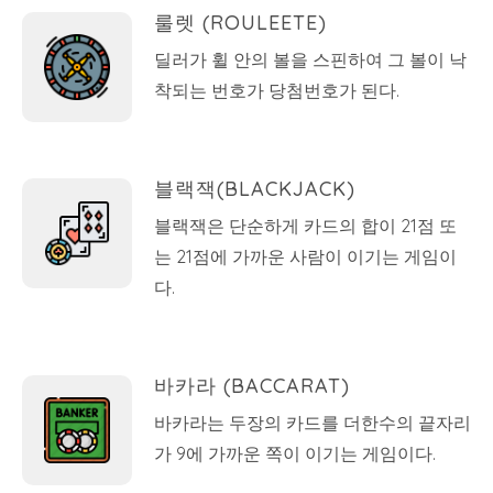
룰렛 (ROULEETE)
딜러가 휠 안의 볼을 스핀하여 그 볼이 낙
착되는 번호가 당첨번호가 된다.
블랙잭(BLACKJACK)
블랙잭은 단순하게 카드의 합이 21점 또
는 21점에 가까운 사람이 이기는 게임이
다.
바카라 (BACCARAT)
바카라는 두장의 카드를 더한수의 끝자리
가 9에 가까운 쪽이 이기는 게임이다.