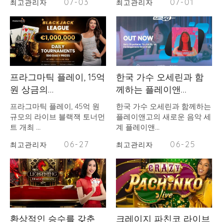
07-03
07-01
최고관리자
최고관리자
프라그마틱 플레이, 15억
한국 가수 오세린과 함
원 상금의…
께하는 플레이앤…
프라그마틱 플레이, 45억 원
한국 가수 오세린과 함께하는
규모의 라이브 블랙잭 토너먼
플레이앤고의 새로운 음악 세
트 개최 …
계 플레이앤…
06-27
06-25
최고관리자
최고관리자
환상적인 승수를 갖춘
크레이지 파친코 라이브