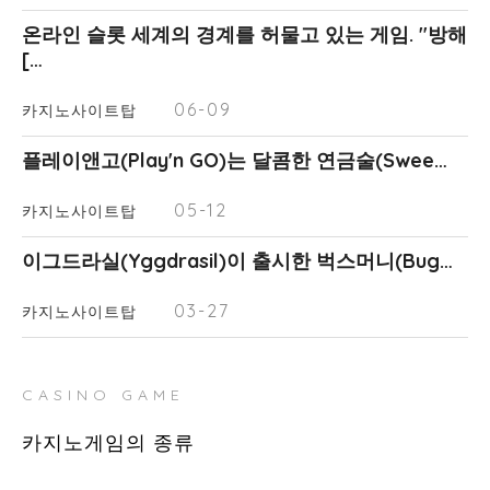
온라인 슬롯 세계의 경계를 허물고 있는 게임. "방해
[…
06-09
카지노사이트탑
플레이앤고(Play'n GO)는 달콤한 연금술(Swee…
05-12
카지노사이트탑
이그드라실(Yggdrasil)이 출시한 벅스머니(Bug…
03-27
카지노사이트탑
CASINO GAME
카지노게임의 종류