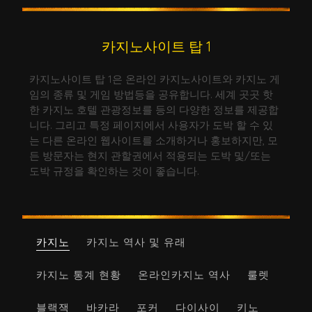
카지노사이트 탑 1
카지노사이트 탑 1은 온라인 카지노사이트와 카지노 게
임의 종류 및 게임 방법등을 공유합니다. 세계 곳곳 핫
한 카지노 호텔 관광정보를 등의 다양한 정보를 제공합
니다. 그리고 특정 페이지에서 사용자가 도박 할 수 있
는 다른 온라인 웹사이트를 소개하거나 홍보하지만, 모
든 방문자는 현지 관할권에서 적용되는 도박 및/또는
도박 규정을 확인하는 것이 좋습니다.
카지노
카지노 역사 및 유래
카지노 통계 현황
온라인카지노 역사
룰렛
블랙잭
바카라
포커
다이사이
키노