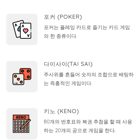
포커 (POKER)
포커는 플레잉 카드로 즐기는 카드 게임
의 한 종류이다.
다이사이(TAI SAI)
주사위를 흔들어 숫자의 조합으로 배팅하
는 즉흥적인 게임이다.
키노 (KENO)
80개의 번호표와 복권 추첨을 할 때 사용
하는 20개의 공으로 게임을 한다.