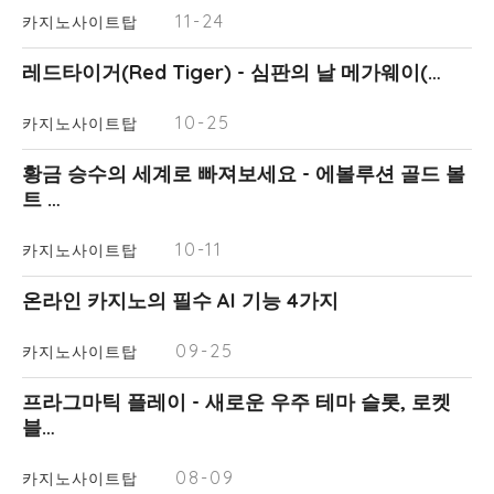
11-24
카지노사이트탑
레드타이거(Red Tiger) - 심판의 날 메가웨이(…
10-25
카지노사이트탑
황금 승수의 세계로 빠져보세요 - 에볼루션 골드 볼
트 …
10-11
카지노사이트탑
온라인 카지노의 필수 AI 기능 4가지
09-25
카지노사이트탑
프라그마틱 플레이 - 새로운 우주 테마 슬롯, 로켓
블…
08-09
카지노사이트탑