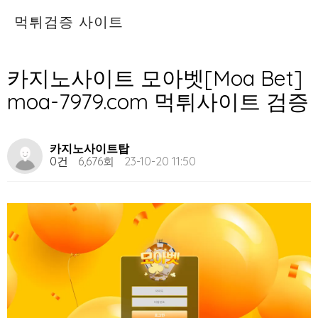
먹튀검증 사이트
카지노사이트 모아벳[Moa Bet]
moa-7979.com 먹튀사이트 검증
카지노사이트탑
0건
6,676회
23-10-20 11:50