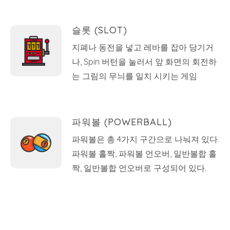
슬롯 (SLOT)
지폐나 동전을 넣고 레바를 잡아 당기거
나, Spin 버턴을 눌러서 앞 화면의 회전하
는 그림의 무늬를 일치 시키는 게임
파워볼 (POWERBALL)
파워볼은 총 4가지 구간으로 나눠져 있다.
파워볼 홀짝, 파워볼 언오버, 일반볼합 홀
짝, 일반볼합 언오버로 구성되어 있다.