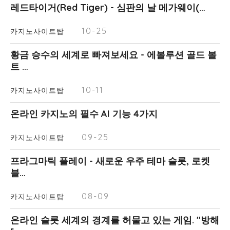
레드타이거(Red Tiger) - 심판의 날 메가웨이(…
10-25
카지노사이트탑
황금 승수의 세계로 빠져보세요 - 에볼루션 골드 볼
트 …
10-11
카지노사이트탑
온라인 카지노의 필수 AI 기능 4가지
09-25
카지노사이트탑
프라그마틱 플레이 - 새로운 우주 테마 슬롯, 로켓
블…
08-09
카지노사이트탑
온라인 슬롯 세계의 경계를 허물고 있는 게임. "방해