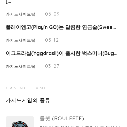
[…
06-09
카지노사이트탑
플레이앤고(Play'n GO)는 달콤한 연금술(Swee…
05-12
카지노사이트탑
이그드라실(Yggdrasil)이 출시한 벅스머니(Bug…
03-27
카지노사이트탑
CASINO GAME
카지노게임의 종류
룰렛 (ROULEETE)