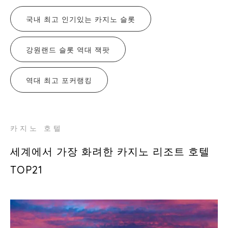
국내 최고 인기있는 카지노 슬롯
강원랜드 슬롯 역대 잭팟
역대 최고 포커랭킹
카지노 호텔
세계에서 가장 화려한 카지노 리조트 호텔
TOP21