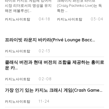
라이브 카지노 게임에 있어서
크레이지 파친코 라이브
시장 리더로서의 명성을 유지
(Crazy Pachinko Live)는 독
해온 에볼루션(…
특한 …
04-18
03-04
카지노사이트탑
카지노사이트탑
프라이빗 라운지 바카라(Privé Lounge Bacc…
02-13
카지노사이트탑
클래식 버전과 현대 버전의 조합을 제공하는 흥미로
운 카…
02-08
카지노사이트탑
가장 인기 있는 카지노 크래시 게임(Crash Game…
11-24
카지노사이트탑