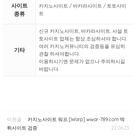
사이트
카지노사이트 / 바카라사이트 / 토토사이
종류
트
신규 카지노사이트, 바카라사이트, 사설 토
토사이트 업체는 항상 조심하셔야 합니다.
여러 카지노커뮤니티의 검증등을 유심히
기타
관찰 하셔야합니다.
이용하시기엔 문제가 없으나 주의하시길
바랍니다.
이전글
카지노사이트 워프 [Warp] wwar-789.com 먹
튀사이트 검증
22.06.23