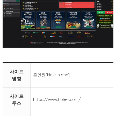
사이트
홀인원[Hole in one]
명칭
사이트
https://www.hole-ii.com/
주소