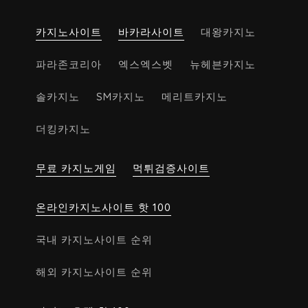
카지노사이트
바카라사이트
대왕카지노
파라존코리아
엑스엑스벳
뉴헤븐카지노
솔카지노
SM카지노
메리트카지노
더킹카지노
무료 카지노게임
먹튀검증사이트
온라인카지노사이트 핫 100
국내 카지노사이트 순위
해외 카지노사이트 순위