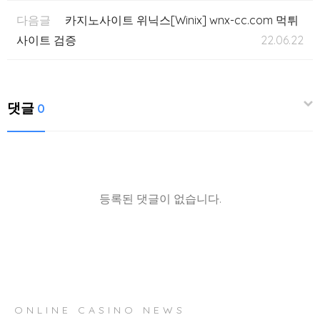
다음글
카지노사이트 위닉스[Winix] wnx-cc.com 먹튀
사이트 검증
22.06.22
댓글
0
등록된 댓글이 없습니다.
ONLINE CASINO NEWS