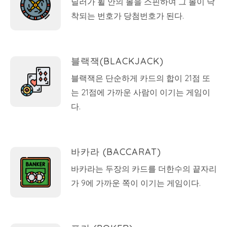
딜러가 휠 안의 볼을 스핀하여 그 볼이 낙
착되는 번호가 당첨번호가 된다.
블랙잭(BLACKJACK)
블랙잭은 단순하게 카드의 합이 21점 또
는 21점에 가까운 사람이 이기는 게임이
다.
바카라 (BACCARAT)
바카라는 두장의 카드를 더한수의 끝자리
가 9에 가까운 쪽이 이기는 게임이다.