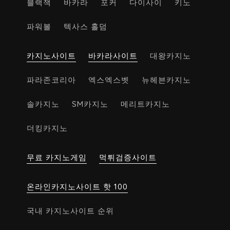
블랙잭
바카라
포커
다이사이
키노
파워볼
텍사스 홀덤
카지노사이트
바카라사이트
대왕카지노
파라존코리아
엑스엑스벳
뉴헤븐카지노
솔카지노
SM카지노
메리트카지노
더킹카지노
무료 카지노게임
먹튀검증사이트
온라인카지노사이트 핫 100
국내 카지노사이트 순위