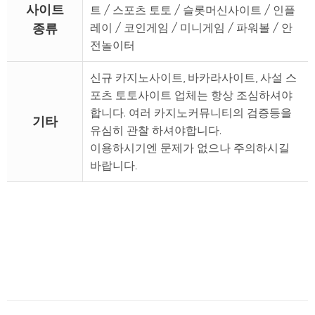
사이트
트 / 스포츠 토토 / 슬롯머신사이트 / 인플
종류
레이 / 코인게임 / 미니게임 / 파워볼 / 안
전놀이터
신규 카지노사이트, 바카라사이트, 사설 스
포츠 토토사이트 업체는 항상 조심하셔야
합니다. 여러 카지노커뮤니티의 검증등을
기타
유심히 관찰 하셔야합니다.
이용하시기엔 문제가 없으나 주의하시길
바랍니다.