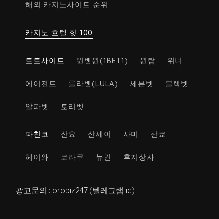
해외 카지노사이트 순위
카지노 호텔 핫 100
토토사이트
원벳원(1BET1)
원탑
위너
에이전트
룰라벳(LULA)
세븐벳
블랙벳
알파벳
토리벳
파친코
산요
산세이
사미
산쿄
헤이와
쿄라쿠
뉴긴
후지상사
광고문의 : probiz247 (텔레그램 id)