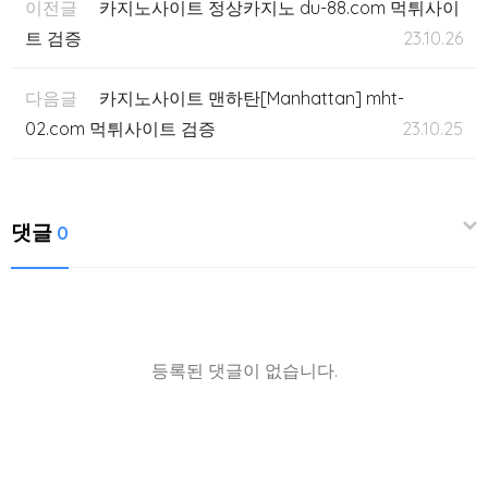
이전글
카지노사이트 정상카지노 du-88.com 먹튀사이
트 검증
23.10.26
다음글
카지노사이트 맨하탄[Manhattan] mht-
02.com 먹튀사이트 검증
23.10.25
댓글
0
등록된 댓글이 없습니다.