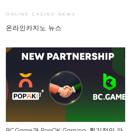
ONLINE CASINO NEWS
온라인카지노 뉴스
BC.Game과 PopOK Gaming, 획기적인 파