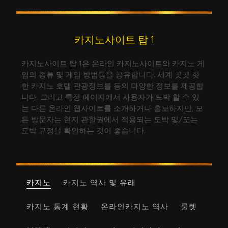
카지노사이트 탑 1
카지노사이트 탑 1은 온라인 카지노사이트와 카지노 게
임의 종류 및 게임 방법등을 공유합니다. 세계 곳곳 핫
한 카지노 호텔 관광정보를 등의 다양한 정보를 제공합
니다. 그리고 특정 페이지에서 사용자가 도박 할 수 있
는 다른 온라인 웹사이트를 소개하거나 홍보하지만, 모
든 방문자는 현지 관할권에서 적용되는 도박 및/또는
도박 규정을 확인하는 것이 좋습니다.
카지노
카지노 역사 및 유래
카지노 통계 현황
온라인카지노 역사
룰렛