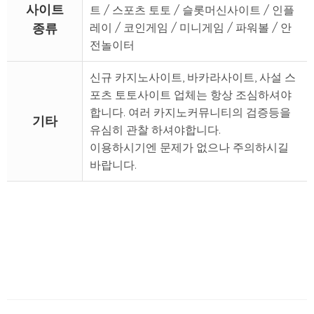
사이트
트 / 스포츠 토토 / 슬롯머신사이트 / 인플
종류
레이 / 코인게임 / 미니게임 / 파워볼 / 안
전놀이터
신규 카지노사이트, 바카라사이트, 사설 스
포츠 토토사이트 업체는 항상 조심하셔야
합니다. 여러 카지노커뮤니티의 검증등을
기타
유심히 관찰 하셔야합니다.
이용하시기엔 문제가 없으나 주의하시길
바랍니다.