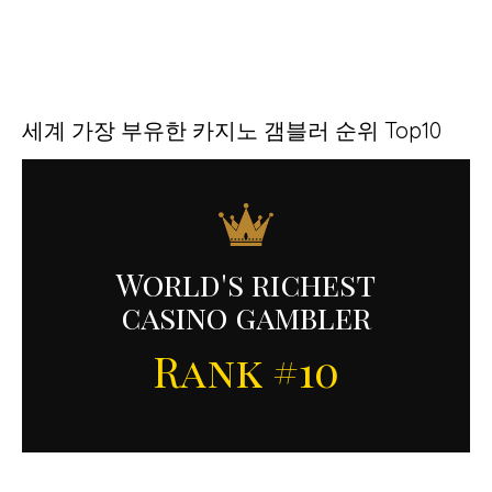
세계 가장 부유한 카지노 갬블러 순위 Top10
World's richest
casino gambler
Rank #10