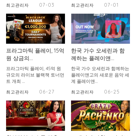
07-03
07-01
최고관리자
최고관리자
프라그마틱 플레이, 15억
한국 가수 오세린과 함
원 상금의…
께하는 플레이앤…
프라그마틱 플레이, 45억 원
한국 가수 오세린과 함께하는
규모의 라이브 블랙잭 토너먼
플레이앤고의 새로운 음악 세
트 개최 …
계 플레이앤…
06-27
06-25
최고관리자
최고관리자