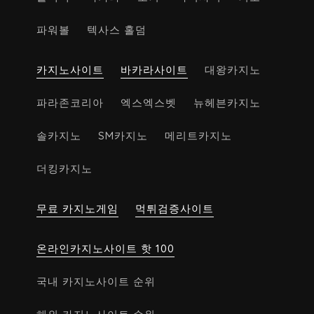
파워볼
텍사스 홀덤
카지노사이트
바카라사이트
대왕카지노
파라존코리아
엑스엑스벳
뉴헤븐카지노
솔카지노
SM카지노
메리트카지노
더킹카지노
무료 카지노게임
먹튀검증사이트
온라인카지노사이트 핫 100
국내 카지노사이트 순위