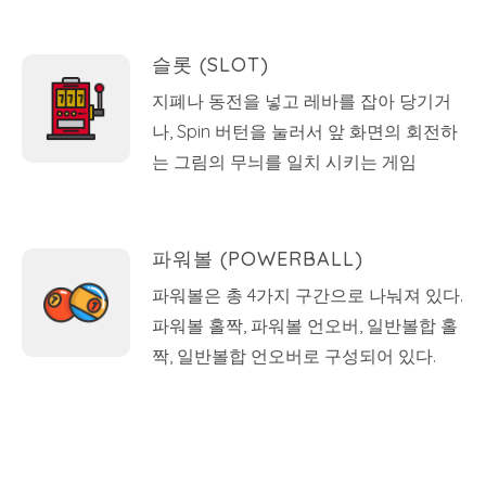
슬롯 (SLOT)
지폐나 동전을 넣고 레바를 잡아 당기거
나, Spin 버턴을 눌러서 앞 화면의 회전하
는 그림의 무늬를 일치 시키는 게임
파워볼 (POWERBALL)
파워볼은 총 4가지 구간으로 나눠져 있다.
파워볼 홀짝, 파워볼 언오버, 일반볼합 홀
짝, 일반볼합 언오버로 구성되어 있다.