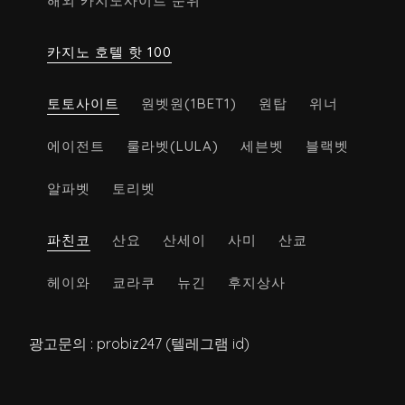
해외 카지노사이트 순위
카지노 호텔 핫 100
토토사이트
원벳원(1BET1)
원탑
위너
에이전트
룰라벳(LULA)
세븐벳
블랙벳
알파벳
토리벳
파친코
산요
산세이
사미
산쿄
헤이와
쿄라쿠
뉴긴
후지상사
광고문의 : probiz247 (텔레그램 id)