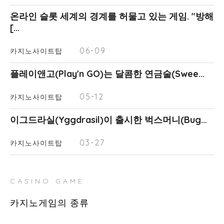
온라인 슬롯 세계의 경계를 허물고 있는 게임. "방해
[…
06-09
카지노사이트탑
플레이앤고(Play'n GO)는 달콤한 연금술(Swee…
05-12
카지노사이트탑
이그드라실(Yggdrasil)이 출시한 벅스머니(Bug…
03-27
카지노사이트탑
CASINO GAME
카지노게임의 종류