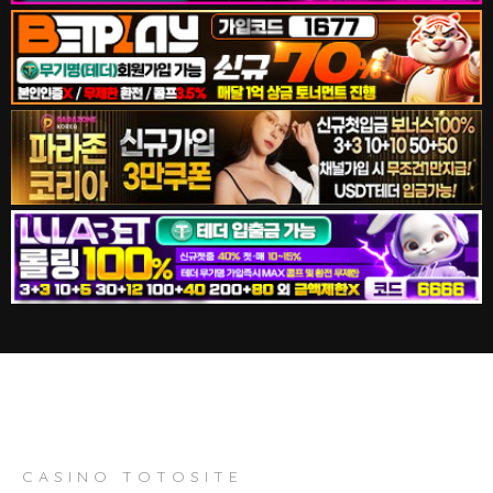
CASINO TOTOSITE