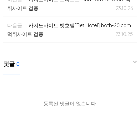
튀사이트 검증
23.10.26
다음글
카지노사이트 벳호텔[Bet Hotel] both-20.com
먹튀사이트 검증
23.10.25
댓글
0
등록된 댓글이 없습니다.