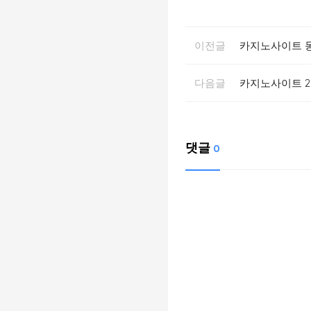
이전글
카지노사이트 동네
다음글
카지노사이트 202
댓글
0