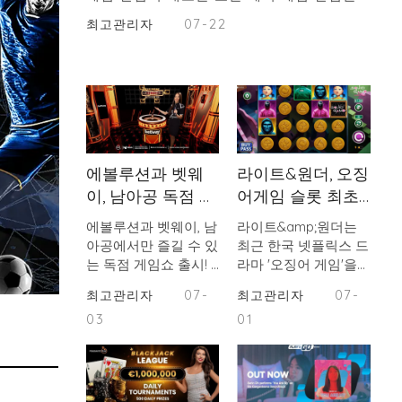
새롭게 정의할 획기적인 움직임으로,
07-22
최고관리자
BC.Game과 PopOK Gaming이 혁신적인
파트너십을 발표했습니다. 이 전략적 동맹은
두 브랜드의 강점을 결합하여 향상된 게임
경험과 혁신적인 콘텐츠를 제공할 것을 약속
합니다. BC.Game과 PopOK Gaming의 혁
신적인 협력, 온라…
에볼루션과 벳웨
라이트&원더, 오징
이, 남아공 독점 게
어게임 슬롯 최초
임…
…
에볼루션과 벳웨이, 남
라이트&amp;원더는
아공에서만 즐길 수 있
최근 한국 넷플릭스 드
는 독점 게임쇼 출시! …
라마 '오징어 게임'을…
07-
07-
최고관리자
최고관리자
03
01