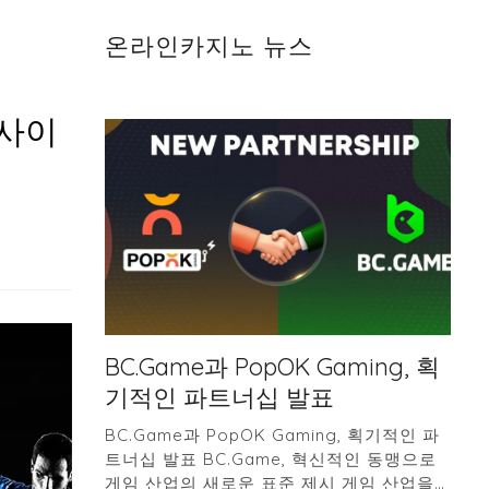
온라인카지노 뉴스
튀사이
BC.Game과 PopOK Gaming, 획
기적인 파트너십 발표
BC.Game과 PopOK Gaming, 획기적인 파
트너십 발표 BC.Game, 혁신적인 동맹으로
게임 산업의 새로운 표준 제시 게임 산업을