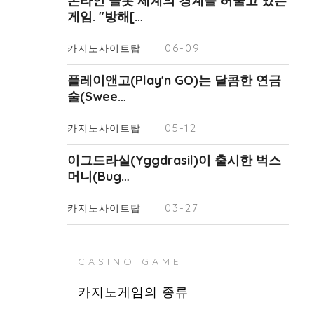
온라인 슬롯 세계의 경계를 허물고 있는
게임. "방해[…
06-09
카지노사이트탑
플레이앤고(Play'n GO)는 달콤한 연금
술(Swee…
05-12
카지노사이트탑
이그드라실(Yggdrasil)이 출시한 벅스
머니(Bug…
03-27
카지노사이트탑
CASINO GAME
카지노게임의 종류