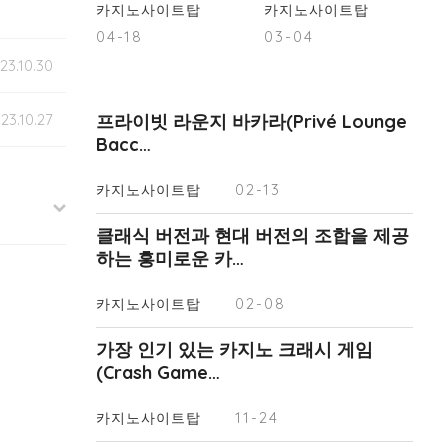
카지노사이트탑
카지노사이트탑
04-18
03-04
23.10.30
23.10.27
프라이빗 라운지 바카라(Privé Lounge
Bacc…
02-13
카지노사이트탑
클래식 버전과 현대 버전의 조합을 제공
하는 흥미로운 카…
02-08
카지노사이트탑
가장 인기 있는 카지노 크래시 게임
(Crash Game…
11-24
카지노사이트탑