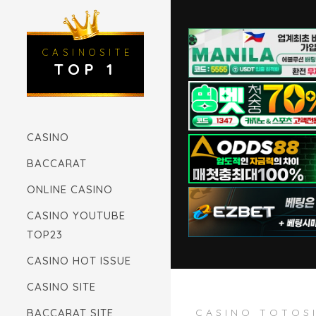
CASINOSITE
TOP 1
CASINO
BACCARAT
ONLINE CASINO
CASINO YOUTUBE
TOP23
CASINO HOT ISSUE
CASINO SITE
CASINO TOTOS
BACCARAT SITE