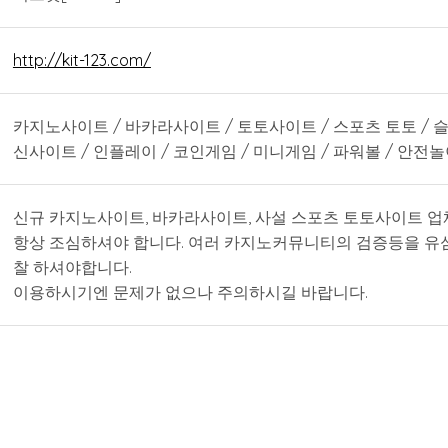
http://kit-123.com/
카지노사이트 / 바카라사이트 / 토토사이트 / 스포츠 토토 / 
신사이트 / 인플레이 / 코인게임 / 미니게임 / 파워볼 / 안전
신규 카지노사이트, 바카라사이트, 사설 스포츠 토토사이트 
항상 조심하셔야 합니다. 여러 카지노커뮤니티의 검증등을 유
찰 하셔야합니다.
이용하시기엔 문제가 없으나 주의하시길 바랍니다.