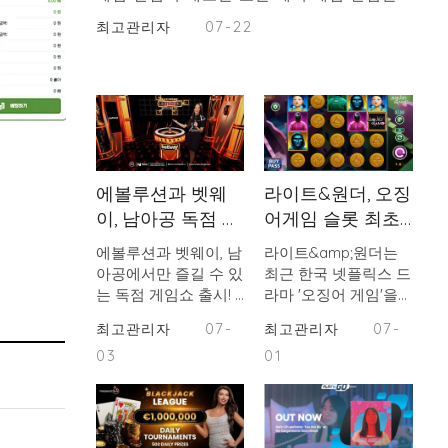
새롭게 정의할 획기적인 움직임으로,
07-22
최고관리자
BC.Game과 PopOK Gaming이 혁신적인
파트너십을 발표했습니다. 이 전략적 동맹은
두 브랜드의 강점을 결합하여 향상된 게임
경험과 혁신적인 콘텐츠를 제공할 것을 약속
합니다. BC.Game과 PopOK Gaming의 혁
신적인 협력, 온라…
에볼루션과 벳웨
라이트&원더, 오징
이, 남아공 독점 게
어게임 슬롯 최초
임…
…
에볼루션과 벳웨이, 남
라이트&amp;원더는
아공에서만 즐길 수 있
최근 한국 넷플릭스 드
는 독점 게임쇼 출시! …
라마 '오징어 게임'을…
07-
07-
최고관리자
최고관리자
03
01