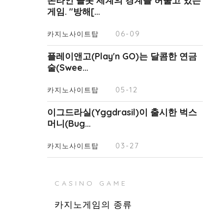
온라인 슬롯 세계의 경계를 허물고 있는
게임. "방해[…
06-09
카지노사이트탑
플레이앤고(Play'n GO)는 달콤한 연금
술(Swee…
05-12
카지노사이트탑
이그드라실(Yggdrasil)이 출시한 벅스
머니(Bug…
03-27
카지노사이트탑
CASINO GAME
카지노게임의 종류