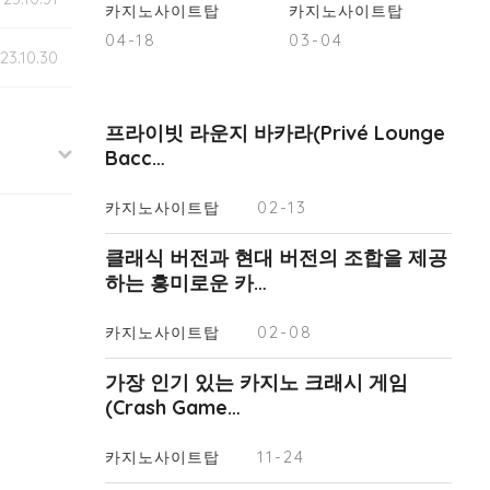
카지노사이트탑
카지노사이트탑
04-18
03-04
23.10.30
프라이빗 라운지 바카라(Privé Lounge
Bacc…
02-13
카지노사이트탑
클래식 버전과 현대 버전의 조합을 제공
하는 흥미로운 카…
02-08
카지노사이트탑
가장 인기 있는 카지노 크래시 게임
(Crash Game…
11-24
카지노사이트탑