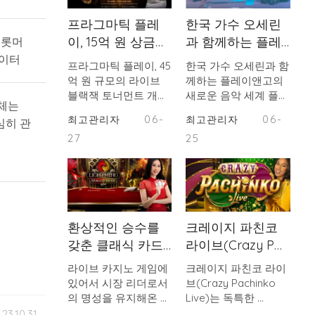
프라그마틱 플레
한국 가수 오세린
이, 15억 원 상금
과 함께하는 플레
슬롯머
의…
이앤…
놀이터
프라그마틱 플레이, 45
한국 가수 오세린과 함
억 원 규모의 라이브
께하는 플레이앤고의
블랙잭 토너먼트 개최
새로운 음악 세계 플레
업체는
…
이앤…
06-
06-
최고관리자
최고관리자
심히 관
27
25
환상적인 승수를
크레이지 파친코
갖춘 클래식 카드
라이브(Crazy P…
게…
라이브 카지노 게임에
크레이지 파친코 라이
있어서 시장 리더로서
브(Crazy Pachinko
의 명성을 유지해온 에
Live)는 독특한 …
볼루션(…
23.10.31