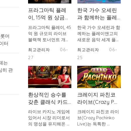
프라그마틱 플레
한국 가수 오세린
이, 15억 원 상금
과 함께하는 플레
의…
이앤…
프라그마틱 플레이, 45
한국 가수 오세린과 함
억 원 규모의 라이브
께하는 플레이앤고의
슬롯머
블랙잭 토너먼트 개최
새로운 음악 세계 플레
놀이터
…
이앤…
06-
06-
최고관리자
최고관리자
27
25
업체는
심히 관
환상적인 승수를
크레이지 파친코
갖춘 클래식 카드
라이브(Crazy P…
게…
라이브 카지노 게임에
크레이지 파친코 라이
있어서 시장 리더로서
브(Crazy Pachinko
의 명성을 유지해온 에
Live)는 독특한 …
볼루션(…