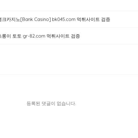
카지노[Bank Casino] bk045.com 먹튀사이트 검증
이 토토 gr-82.com 먹튀사이트 검증
등록된 댓글이 없습니다.