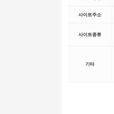
사이트주소
사이트종류
기타