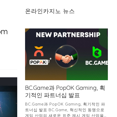
온라인카지노 뉴스
om
BC.Game과 PopOK Gaming, 획
기적인 파트너십 발표
BC.Game과 PopOK Gaming, 획기적인 파
트너십 발표 BC.Game, 혁신적인 동맹으로
게임 산업의 새로운 표준 제시 게임 산업을