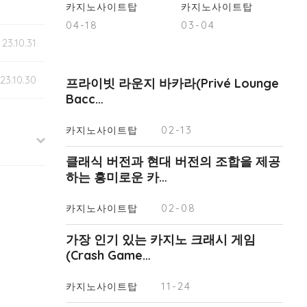
카지노사이트탑
카지노사이트탑
04-18
03-04
23.10.31
23.10.30
프라이빗 라운지 바카라(Privé Lounge
Bacc…
02-13
카지노사이트탑
클래식 버전과 현대 버전의 조합을 제공
하는 흥미로운 카…
02-08
카지노사이트탑
가장 인기 있는 카지노 크래시 게임
(Crash Game…
11-24
카지노사이트탑