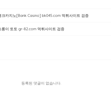
카지노[Bank Casino] bk045.com 먹튀사이트 검증
이 토토 gr-82.com 먹튀사이트 검증
등록된 댓글이 없습니다.