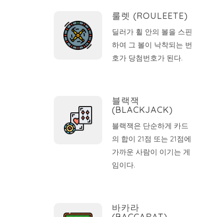
룰렛 (ROULEETE)
딜러가 휠 안의 볼을 스핀
하여 그 볼이 낙착되는 번
호가 당첨번호가 된다.
블랙잭
(BLACKJACK)
블랙잭은 단순하게 카드
의 합이 21점 또는 21점에
가까운 사람이 이기는 게
임이다.
바카라
(BACCARAT)