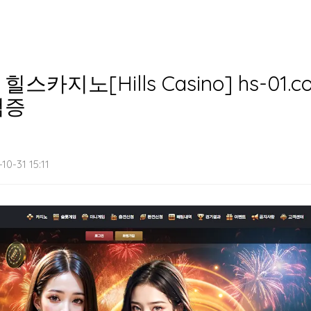
카지노[Hills Casino] hs-01.c
검증
-10-31 15:11