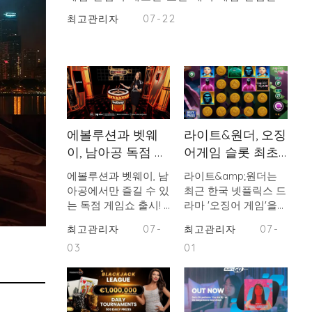
새롭게 정의할 획기적인 움직임으로,
07-22
최고관리자
BC.Game과 PopOK Gaming이 혁신적인
파트너십을 발표했습니다. 이 전략적 동맹은
두 브랜드의 강점을 결합하여 향상된 게임
경험과 혁신적인 콘텐츠를 제공할 것을 약속
합니다. BC.Game과 PopOK Gaming의 혁
신적인 협력, 온라…
에볼루션과 벳웨
라이트&원더, 오징
이, 남아공 독점 게
어게임 슬롯 최초
임…
…
에볼루션과 벳웨이, 남
라이트&amp;원더는
아공에서만 즐길 수 있
최근 한국 넷플릭스 드
는 독점 게임쇼 출시! …
라마 '오징어 게임'을…
07-
07-
최고관리자
최고관리자
03
01