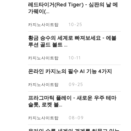
레드타이거(Red Tiger) - 심판의 날 메
가웨이(…
10-25
카지노사이트탑
황금 승수의 세계로 빠져보세요 - 에볼
루션 골드 볼트 …
10-11
카지노사이트탑
온라인 카지노의 필수 AI 기능 4가지
09-25
카지노사이트탑
프라그마틱 플레이 - 새로운 우주 테마
슬롯, 로켓 블…
08-09
카지노사이트탑