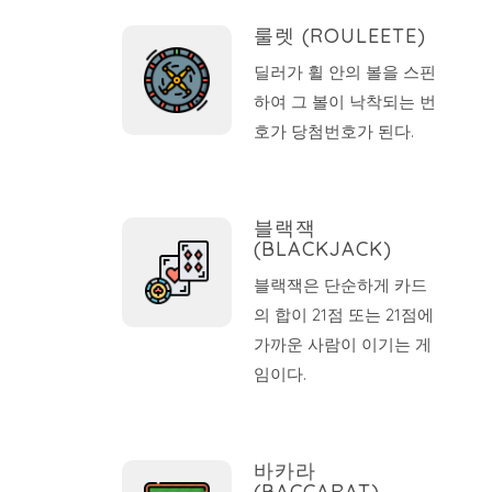
룰렛 (ROULEETE)
딜러가 휠 안의 볼을 스핀
하여 그 볼이 낙착되는 번
호가 당첨번호가 된다.
블랙잭
(BLACKJACK)
블랙잭은 단순하게 카드
의 합이 21점 또는 21점에
가까운 사람이 이기는 게
임이다.
바카라
(BACCARAT)