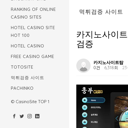
RANKING OF ONLINE
먹튀검증 사이트
CASINO SITES
HOTEL CASINO SITE
카지노사이트 흥
HOT 100
검증
HOTEL CASINO
FREE CASINO GAME
카지노사이트탑
TOTOSITE
0건
6,318회
23-
먹튀검증 사이트
PACHINKO
© CasinoSite TOP 1