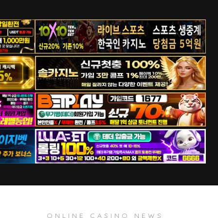
ONLINE CASINO NEWS