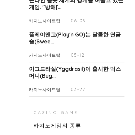
온라인 슬롯 세계의 경계를 허물고 있는
게임. "방해[…
06-09
카지노사이트탑
플레이앤고(Play'n GO)는 달콤한 연금
술(Swee…
05-12
카지노사이트탑
이그드라실(Yggdrasil)이 출시한 벅스
머니(Bug…
03-27
카지노사이트탑
CASINO GAME
카지노게임의 종류