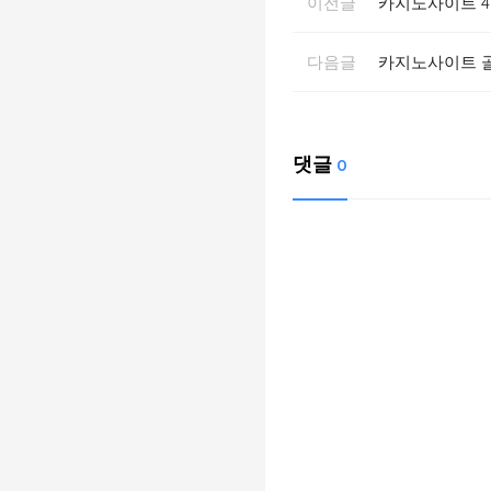
이전글
카지노사이트 488
다음글
카지노사이트 골드시
댓글
0