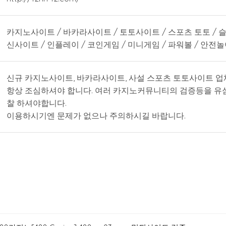
카지노사이트 / 바카라사이트 / 토토사이트 / 스포츠 토토 / 
신사이트 / 인플레이 / 코인게임 / 미니게임 / 파워볼 / 안전
신규 카지노사이트, 바카라사이트, 사설 스포츠 토토사이트 
항상 조심하셔야 합니다. 여러 카지노커뮤니티의 검증등을 유
찰 하셔야합니다.
이용하시기엔 문제가 없으나 주의하시길 바랍니다.