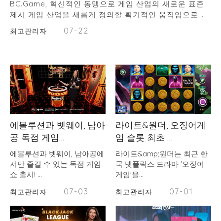
BC.Game, 혁신적인 동맹으로 게임 산업의 새로운 표준
제시 게임 산업을 새롭게 정의할 획기적인 움직임으로,
BC.Game과 PopOK Gaming이 혁신적인 파트너십을 발
07-22
최고관리자
표했습니다. 이 전략적 동맹은 두 브랜드의 강점을 결합하
여 향상된 게임 경험과 혁신적인 콘텐츠를 제공할 것을 약
속합니다. BC.Game과 PopOK Gaming의 혁신적인 협
력, 온라…
에볼루션과 벳웨이, 남아
라이트&원더, 오징어게
공 독점 게임…
임 슬롯 최초 …
에볼루션과 벳웨이, 남아공에
라이트&amp;원더는 최근 한
서만 즐길 수 있는 독점 게임
국 넷플릭스 드라마 '오징어
쇼 출시! …
게임'을…
07-03
07-01
최고관리자
최고관리자