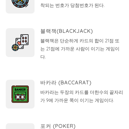
착되는 번호가 당첨번호가 된다.
블랙잭(BLACKJACK)
블랙잭은 단순하게 카드의 합이 21점 또
는 21점에 가까운 사람이 이기는 게임이
다.
바카라 (BACCARAT)
바카라는 두장의 카드를 더한수의 끝자리
가 9에 가까운 쪽이 이기는 게임이다.
포커 (POKER)