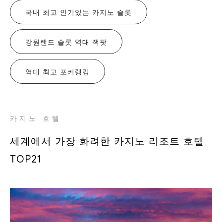
국내 최고 인기있는 카지노 슬롯
강원랜드 슬롯 역대 잭팟
역대 최고 포커랭킹
카지노 호텔
세계에서 가장 화려한 카지노 리조트 호텔
TOP21