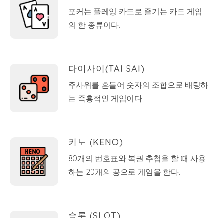
포커는 플레잉 카드로 즐기는 카드 게임
의 한 종류이다.
다이사이(TAI SAI)
주사위를 흔들어 숫자의 조합으로 배팅하
는 즉흥적인 게임이다.
키노 (KENO)
80개의 번호표와 복권 추첨을 할 때 사용
하는 20개의 공으로 게임을 한다.
슬롯 (SLOT)