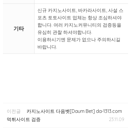
신규 카지노사이트, 바카라사이트, 사설 스
포츠 토토사이트 업체는 항상 조심하셔야
합니다. 여러 카지노커뮤니티의 검증등을
기타
유심히 관찰 하셔야합니다.
이용하시기엔 문제가 없으나 주의하시길
바랍니다.
이전글
카지노사이트 다음벳[Daum Bet] da-1313.com
먹튀사이트 검증
23.11.09