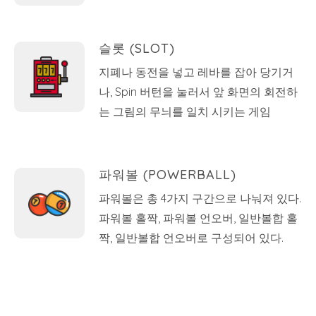
슬롯 (SLOT)
지폐나 동전을 넣고 레바를 잡아 당기거
나, Spin 버턴을 눌러서 앞 화면의 회전하
는 그림의 무늬를 일치 시키는 게임
파워볼 (POWERBALL)
파워볼은 총 4가지 구간으로 나눠져 있다.
파워볼 홀짝, 파워볼 언오버, 일반볼합 홀
짝, 일반볼합 언오버로 구성되어 있다.