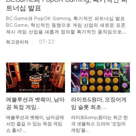
트너십 발표
BC.Game과 PopOK Gaming, 획기적인 파트너십 발표
BC.Game, 혁신적인 동맹으로 게임 산업의 새로운 표준
제시 게임 산업을 새롭게 정의할 획기적인 움직임으로,
BC.Game과 PopOK Gaming이 혁신적인 파트너십을 발
07-22
최고관리자
표했습니다. 이 전략적 동맹은 두 브랜드의 강점을 결합하
여 향상된 게임 경험과 혁신적인 콘텐츠를 제공할 것을 약
속합니다. BC.Game과 PopOK Gaming의 혁신적인 협
력, 온라…
에볼루션과 벳웨이, 남아
라이트&원더, 오징어게
공 독점 게임…
임 슬롯 최초 …
에볼루션과 벳웨이, 남아공에
라이트&amp;원더는 최근 한
서만 즐길 수 있는 독점 게임
국 넷플릭스 드라마 '오징어
쇼 출시! …
게임'을…