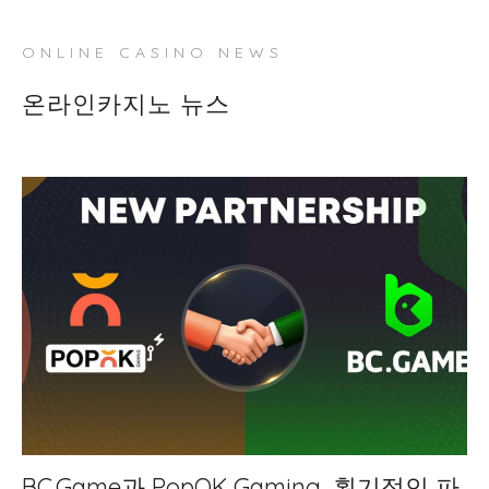
ONLINE CASINO NEWS
온라인카지노 뉴스
BC.Game과 PopOK Gaming, 획기적인 파