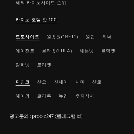
해외 카지노사이트 순위
카지노 호텔 핫 100
토토사이트
원벳원(1BET1)
원탑
위너
에이전트
룰라벳(LULA)
세븐벳
블랙벳
알파벳
토리벳
파친코
산요
산세이
사미
산쿄
헤이와
쿄라쿠
뉴긴
후지상사
광고문의 : probiz247 (텔레그램 id)