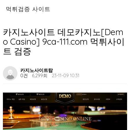
먹튀검증 사이트
카지노사이트 데모카지노[Dem
o Casino] 9ca-111.com 먹튀사이
트 검증
카지노사이트탑
0건
6,299회
23-11-09 10:31