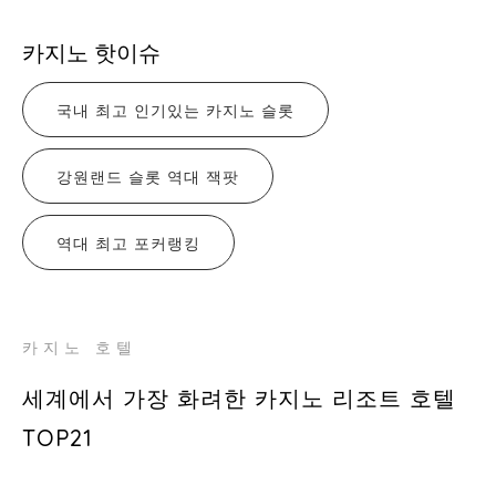
카지노 핫이슈
국내 최고 인기있는 카지노 슬롯
강원랜드 슬롯 역대 잭팟
역대 최고 포커랭킹
카지노 호텔
세계에서 가장 화려한 카지노 리조트 호텔
TOP21