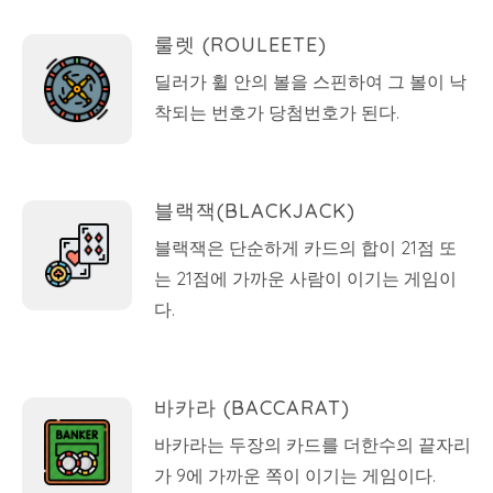
룰렛 (ROULEETE)
딜러가 휠 안의 볼을 스핀하여 그 볼이 낙
착되는 번호가 당첨번호가 된다.
블랙잭(BLACKJACK)
블랙잭은 단순하게 카드의 합이 21점 또
는 21점에 가까운 사람이 이기는 게임이
다.
바카라 (BACCARAT)
바카라는 두장의 카드를 더한수의 끝자리
가 9에 가까운 쪽이 이기는 게임이다.