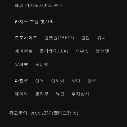
해외 카지노사이트 순위
카지노 호텔 핫 100
토토사이트
원벳원(1BET1)
원탑
위너
에이전트
룰라벳(LULA)
세븐벳
블랙벳
알파벳
토리벳
파친코
산요
산세이
사미
산쿄
헤이와
쿄라쿠
뉴긴
후지상사
광고문의 : probiz247 (텔레그램 id)