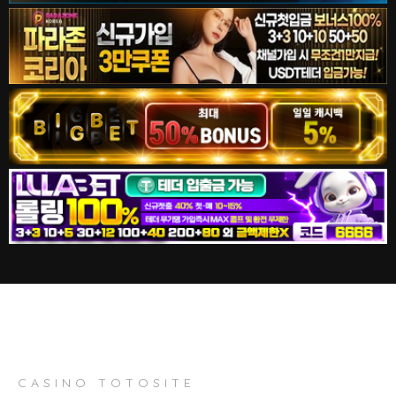
CASINO TOTOSITE