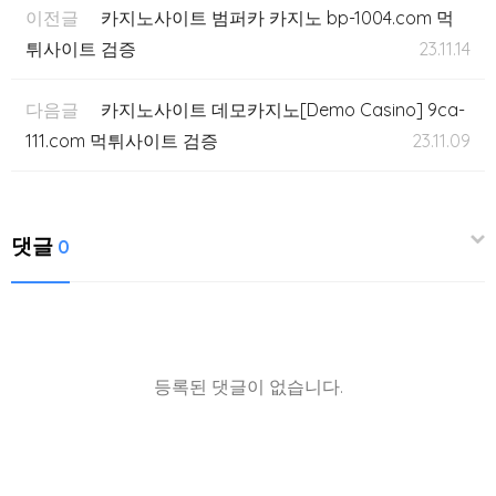
이전글
카지노사이트 범퍼카 카지노 bp-1004.com 먹
튀사이트 검증
23.11.14
다음글
카지노사이트 데모카지노[Demo Casino] 9ca-
111.com 먹튀사이트 검증
23.11.09
댓글
0
등록된 댓글이 없습니다.