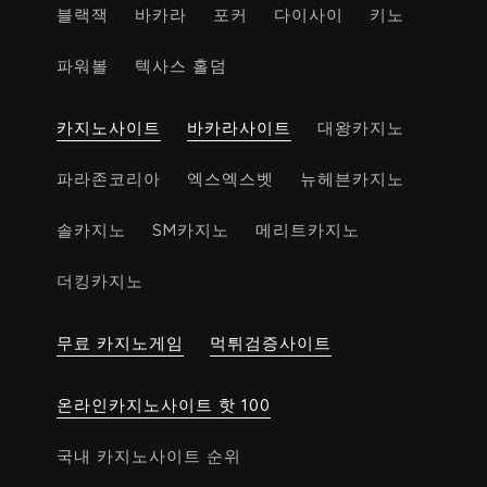
블랙잭
바카라
포커
다이사이
키노
파워볼
텍사스 홀덤
카지노사이트
바카라사이트
대왕카지노
파라존코리아
엑스엑스벳
뉴헤븐카지노
솔카지노
SM카지노
메리트카지노
더킹카지노
무료 카지노게임
먹튀검증사이트
온라인카지노사이트 핫 100
국내 카지노사이트 순위