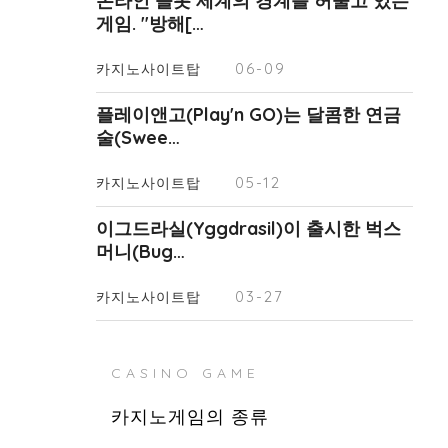
온라인 슬롯 세계의 경계를 허물고 있는
게임. "방해[…
06-09
카지노사이트탑
플레이앤고(Play'n GO)는 달콤한 연금
술(Swee…
05-12
카지노사이트탑
이그드라실(Yggdrasil)이 출시한 벅스
머니(Bug…
03-27
카지노사이트탑
CASINO GAME
카지노게임의 종류