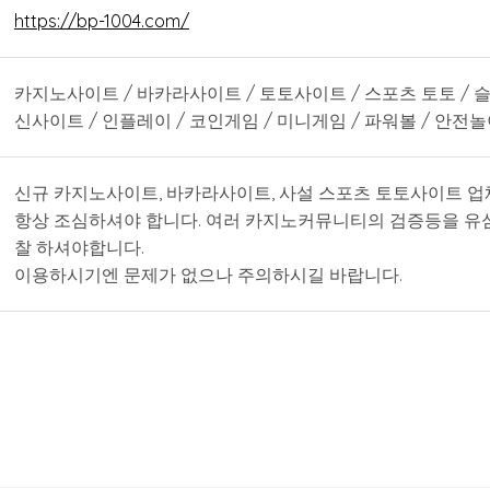
https://bp-1004.com/
카지노사이트 / 바카라사이트 / 토토사이트 / 스포츠 토토 / 
신사이트 / 인플레이 / 코인게임 / 미니게임 / 파워볼 / 안전
신규 카지노사이트, 바카라사이트, 사설 스포츠 토토사이트 
항상 조심하셔야 합니다. 여러 카지노커뮤니티의 검증등을 유
찰 하셔야합니다.
이용하시기엔 문제가 없으나 주의하시길 바랍니다.