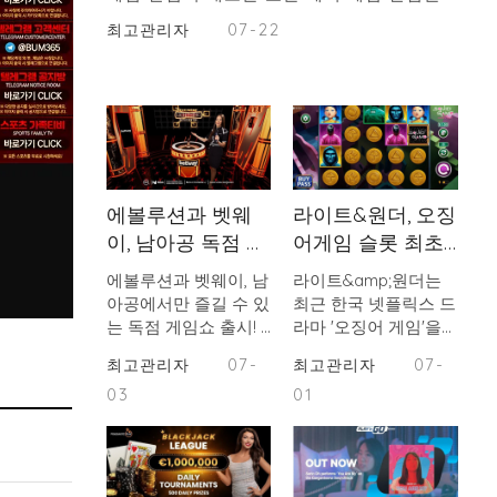
새롭게 정의할 획기적인 움직임으로,
07-22
최고관리자
BC.Game과 PopOK Gaming이 혁신적인
파트너십을 발표했습니다. 이 전략적 동맹은
두 브랜드의 강점을 결합하여 향상된 게임
경험과 혁신적인 콘텐츠를 제공할 것을 약속
합니다. BC.Game과 PopOK Gaming의 혁
신적인 협력, 온라…
에볼루션과 벳웨
라이트&원더, 오징
이, 남아공 독점 게
어게임 슬롯 최초
임…
…
에볼루션과 벳웨이, 남
라이트&amp;원더는
아공에서만 즐길 수 있
최근 한국 넷플릭스 드
는 독점 게임쇼 출시! …
라마 '오징어 게임'을…
07-
07-
최고관리자
최고관리자
03
01