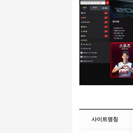
사이트명칭