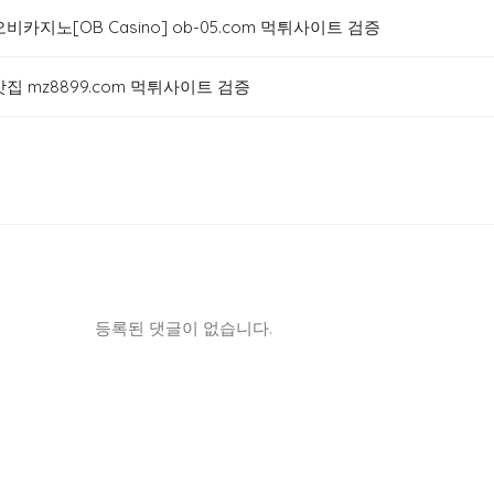
카지노[OB Casino] ob-05.com 먹튀사이트 검증
 mz8899.com 먹튀사이트 검증
등록된 댓글이 없습니다.