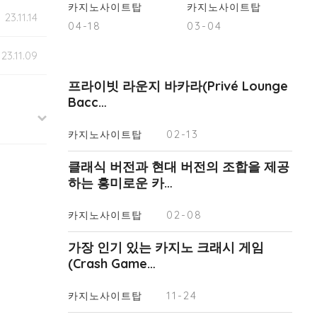
카지노사이트탑
카지노사이트탑
23.11.14
04-18
03-04
23.11.09
프라이빗 라운지 바카라(Privé Lounge
Bacc…
02-13
카지노사이트탑
클래식 버전과 현대 버전의 조합을 제공
하는 흥미로운 카…
02-08
카지노사이트탑
가장 인기 있는 카지노 크래시 게임
(Crash Game…
11-24
카지노사이트탑