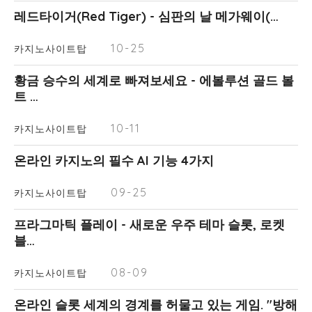
레드타이거(Red Tiger) - 심판의 날 메가웨이(…
10-25
카지노사이트탑
황금 승수의 세계로 빠져보세요 - 에볼루션 골드 볼
트 …
10-11
카지노사이트탑
온라인 카지노의 필수 AI 기능 4가지
09-25
카지노사이트탑
프라그마틱 플레이 - 새로운 우주 테마 슬롯, 로켓
블…
08-09
카지노사이트탑
온라인 슬롯 세계의 경계를 허물고 있는 게임. "방해