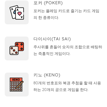
포커 (POKER)
포커는 플레잉 카드로 즐기는 카드 게임
의 한 종류이다.
다이사이(TAI SAI)
주사위를 흔들어 숫자의 조합으로 배팅하
는 즉흥적인 게임이다.
키노 (KENO)
80개의 번호표와 복권 추첨을 할 때 사용
하는 20개의 공으로 게임을 한다.