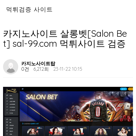
먹튀검증 사이트
카지노사이트 살롱벳[Salon Be
t] sal-99.com 먹튀사이트 검증
카지노사이트탑
0건
6,212회
23-11-22 10:15