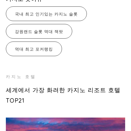
국내 최고 인기있는 카지노 슬롯
강원랜드 슬롯 역대 잭팟
역대 최고 포커랭킹
카지노 호텔
세계에서 가장 화려한 카지노 리조트 호텔
TOP21