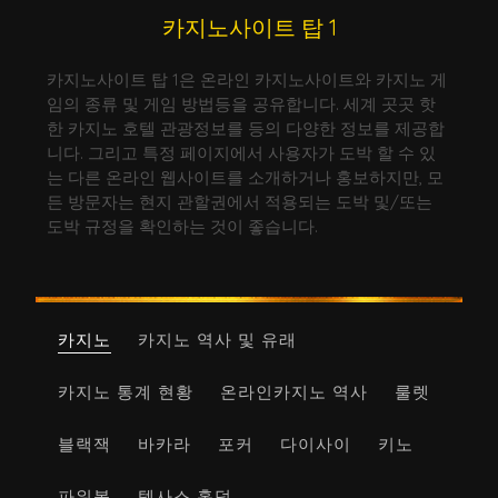
카지노사이트 탑 1
카지노사이트 탑 1은 온라인 카지노사이트와 카지노 게
임의 종류 및 게임 방법등을 공유합니다. 세계 곳곳 핫
한 카지노 호텔 관광정보를 등의 다양한 정보를 제공합
니다. 그리고 특정 페이지에서 사용자가 도박 할 수 있
는 다른 온라인 웹사이트를 소개하거나 홍보하지만, 모
든 방문자는 현지 관할권에서 적용되는 도박 및/또는
도박 규정을 확인하는 것이 좋습니다.
카지노
카지노 역사 및 유래
카지노 통계 현황
온라인카지노 역사
룰렛
블랙잭
바카라
포커
다이사이
키노
파워볼
텍사스 홀덤