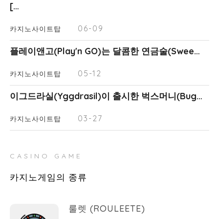
[…
06-09
카지노사이트탑
플레이앤고(Play'n GO)는 달콤한 연금술(Swee…
05-12
카지노사이트탑
이그드라실(Yggdrasil)이 출시한 벅스머니(Bug…
03-27
카지노사이트탑
CASINO GAME
카지노게임의 종류
룰렛 (ROULEETE)