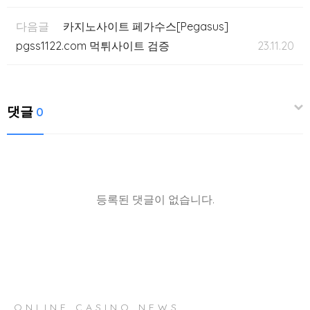
다음글
카지노사이트 페가수스[Pegasus]
pgss1122.com 먹튀사이트 검증
23.11.20
댓글
0
등록된 댓글이 없습니다.
ONLINE CASINO NEWS