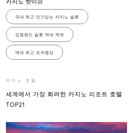
카지노 핫이슈
국내 최고 인기있는 카지노 슬롯
강원랜드 슬롯 역대 잭팟
역대 최고 포커랭킹
카지노 호텔
세계에서 가장 화려한 카지노 리조트 호텔
TOP21