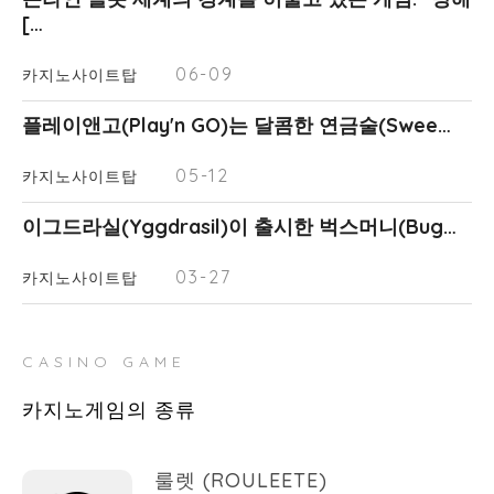
[…
06-09
카지노사이트탑
플레이앤고(Play'n GO)는 달콤한 연금술(Swee…
05-12
카지노사이트탑
이그드라실(Yggdrasil)이 출시한 벅스머니(Bug…
03-27
카지노사이트탑
CASINO GAME
카지노게임의 종류
룰렛 (ROULEETE)