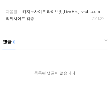
다음글
카지노사이트 라이브벳[Live Bet] lv-bbt.com
먹튀사이트 검증
23.11.22
댓글
0
등록된 댓글이 없습니다.