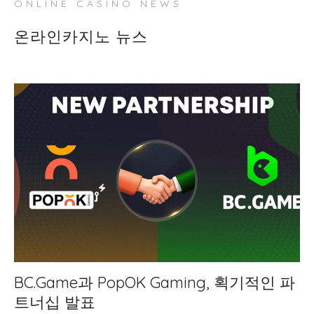
ONLINE CASINO NEWS
온라인카지노 뉴스
BC.Game과 PopOK Gaming, 획기적인 파
트너십 발표