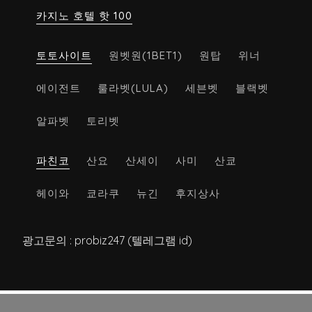
카지노 호텔 핫 100
토토사이트
원벳원(1BET1)
원탑
위너
에이전트
룰라벳(LULA)
세븐벳
블랙벳
알파벳
토리벳
파친코
산요
산세이
사미
산쿄
헤이와
쿄라쿠
뉴긴
후지상사
광고문의 : probiz247 (텔레그램 id)