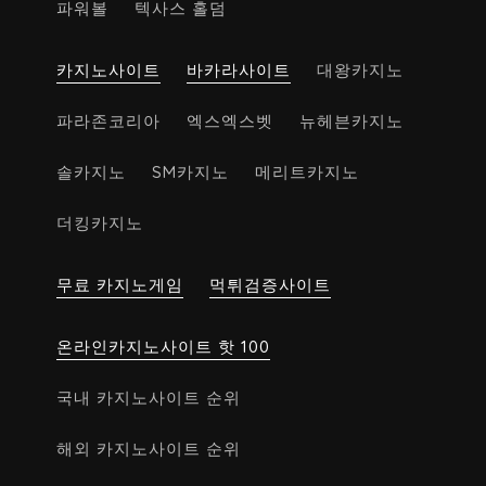
파워볼
텍사스 홀덤
카지노사이트
바카라사이트
대왕카지노
파라존코리아
엑스엑스벳
뉴헤븐카지노
솔카지노
SM카지노
메리트카지노
더킹카지노
무료 카지노게임
먹튀검증사이트
온라인카지노사이트 핫 100
국내 카지노사이트 순위
해외 카지노사이트 순위