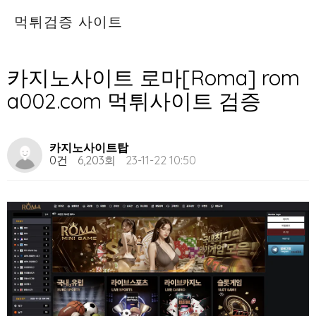
먹튀검증 사이트
카지노사이트 로마[Roma] rom
a002.com 먹튀사이트 검증
카지노사이트탑
0건
6,203회
23-11-22 10:50