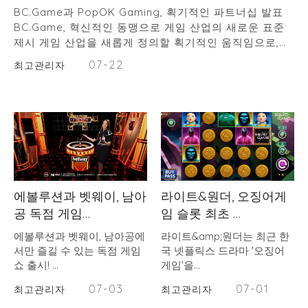
BC.Game과 PopOK Gaming, 획기적인 파트너십 발표
BC.Game, 혁신적인 동맹으로 게임 산업의 새로운 표준
제시 게임 산업을 새롭게 정의할 획기적인 움직임으로,
BC.Game과 PopOK Gaming이 혁신적인 파트너십을 발
07-22
최고관리자
표했습니다. 이 전략적 동맹은 두 브랜드의 강점을 결합하
여 향상된 게임 경험과 혁신적인 콘텐츠를 제공할 것을 약
속합니다. BC.Game과 PopOK Gaming의 혁신적인 협
력, 온라…
에볼루션과 벳웨이, 남아
라이트&원더, 오징어게
공 독점 게임…
임 슬롯 최초 …
에볼루션과 벳웨이, 남아공에
라이트&amp;원더는 최근 한
서만 즐길 수 있는 독점 게임
국 넷플릭스 드라마 '오징어
쇼 출시! …
게임'을…
07-03
07-01
최고관리자
최고관리자