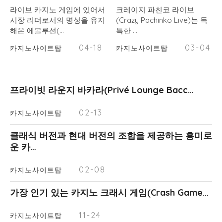
라이브 카지노 게임에 있어서
크레이지 파친코 라이브
시장 리더로서의 명성을 유지
(Crazy Pachinko Live)는 독
해온 에볼루션(…
특한 …
04-18
03-04
카지노사이트탑
카지노사이트탑
프라이빗 라운지 바카라(Privé Lounge Bacc…
02-13
카지노사이트탑
클래식 버전과 현대 버전의 조합을 제공하는 흥미로
운 카…
02-08
카지노사이트탑
가장 인기 있는 카지노 크래시 게임(Crash Game…
11-24
카지노사이트탑