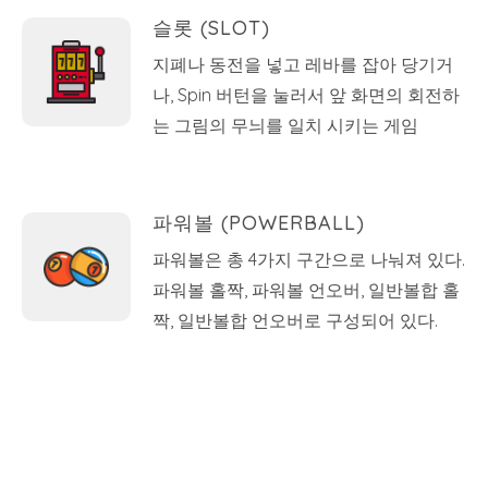
슬롯 (SLOT)
지폐나 동전을 넣고 레바를 잡아 당기거
나, Spin 버턴을 눌러서 앞 화면의 회전하
는 그림의 무늬를 일치 시키는 게임
파워볼 (POWERBALL)
파워볼은 총 4가지 구간으로 나눠져 있다.
파워볼 홀짝, 파워볼 언오버, 일반볼합 홀
짝, 일반볼합 언오버로 구성되어 있다.