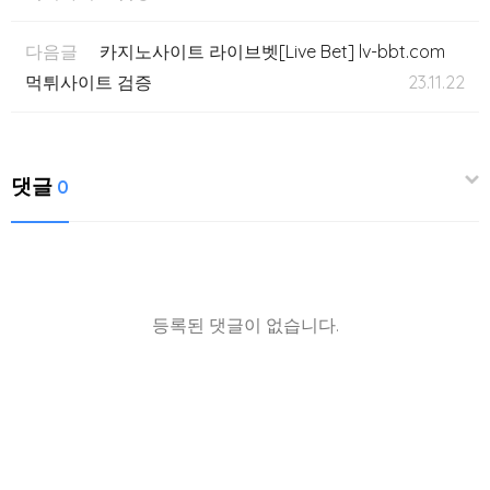
다음글
카지노사이트 라이브벳[Live Bet] lv-bbt.com
먹튀사이트 검증
23.11.22
댓글
0
등록된 댓글이 없습니다.