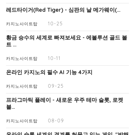
레드타이거(Red Tiger) - 심판의 날 메가웨이(…
10-25
카지노사이트탑
황금 승수의 세계로 빠져보세요 - 에볼루션 골드 볼
트 …
10-11
카지노사이트탑
온라인 카지노의 필수 AI 기능 4가지
09-25
카지노사이트탑
프라그마틱 플레이 - 새로운 우주 테마 슬롯, 로켓
블…
08-09
카지노사이트탑
온라인 슬롯 세계의 경계를 허물고 있는 게임. "방해