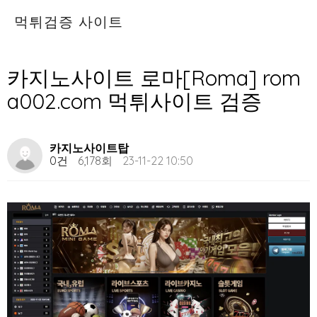
먹튀검증 사이트
카지노사이트 로마[Roma] rom
a002.com 먹튀사이트 검증
카지노사이트탑
0건
6,178회
23-11-22 10:50