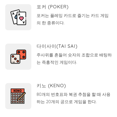
포커 (POKER)
포커는 플레잉 카드로 즐기는 카드 게임
의 한 종류이다.
다이사이(TAI SAI)
주사위를 흔들어 숫자의 조합으로 배팅하
는 즉흥적인 게임이다.
키노 (KENO)
80개의 번호표와 복권 추첨을 할 때 사용
하는 20개의 공으로 게임을 한다.