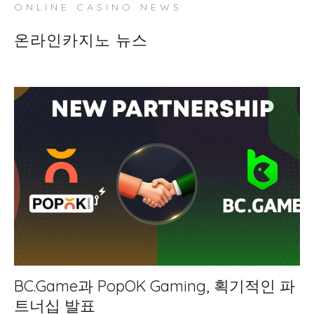
ONLINE CASINO NEWS
온라인카지노 뉴스
BC.Game과 PopOK Gaming, 획기적인 파
트너십 발표