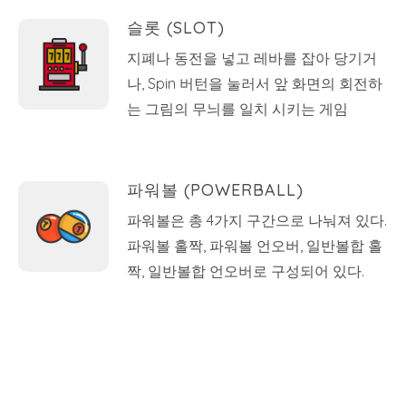
슬롯 (SLOT)
지폐나 동전을 넣고 레바를 잡아 당기거
나, Spin 버턴을 눌러서 앞 화면의 회전하
는 그림의 무늬를 일치 시키는 게임
파워볼 (POWERBALL)
파워볼은 총 4가지 구간으로 나눠져 있다.
파워볼 홀짝, 파워볼 언오버, 일반볼합 홀
짝, 일반볼합 언오버로 구성되어 있다.