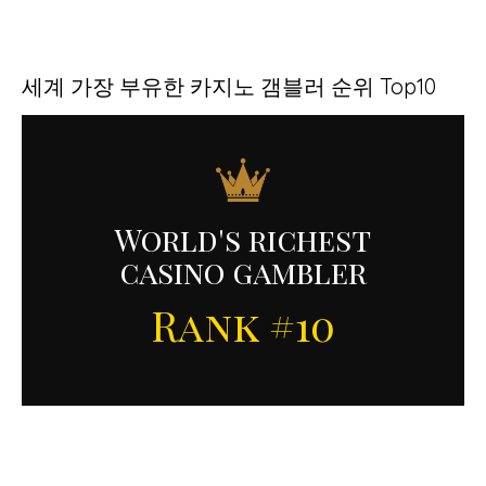
세계 가장 부유한 카지노 갬블러 순위 Top10
World's richest
casino gambler
Rank #10