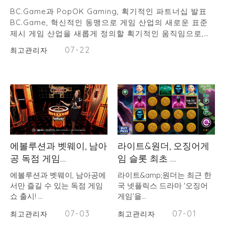
BC.Game과 PopOK Gaming, 획기적인 파트너십 발표
BC.Game, 혁신적인 동맹으로 게임 산업의 새로운 표준
제시 게임 산업을 새롭게 정의할 획기적인 움직임으로,
BC.Game과 PopOK Gaming이 혁신적인 파트너십을 발
07-22
최고관리자
표했습니다. 이 전략적 동맹은 두 브랜드의 강점을 결합하
여 향상된 게임 경험과 혁신적인 콘텐츠를 제공할 것을 약
속합니다. BC.Game과 PopOK Gaming의 혁신적인 협
력, 온라…
에볼루션과 벳웨이, 남아
라이트&원더, 오징어게
공 독점 게임…
임 슬롯 최초 …
에볼루션과 벳웨이, 남아공에
라이트&amp;원더는 최근 한
서만 즐길 수 있는 독점 게임
국 넷플릭스 드라마 '오징어
쇼 출시! …
게임'을…
07-03
07-01
최고관리자
최고관리자