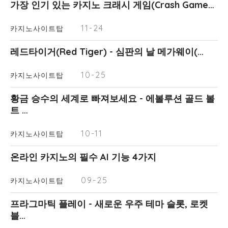
가장 인기 있는 카지노 크래시 게임(Crash Game…
11-24
카지노사이트탑
레드타이거(Red Tiger) - 심판의 날 메가웨이(…
10-25
카지노사이트탑
황금 승수의 세계로 빠져보세요 - 에볼루션 골드 볼
트 …
10-11
카지노사이트탑
온라인 카지노의 필수 AI 기능 4가지
09-25
카지노사이트탑
프라그마틱 플레이 - 새로운 우주 테마 슬롯, 로켓
블…