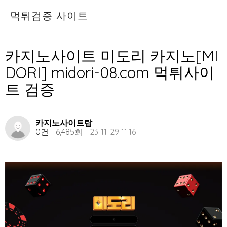
먹튀검증 사이트
카지노사이트 미도리 카지노[MI
DORI] midori-08.com 먹튀사이
트 검증
카지노사이트탑
0건
6,485회
23-11-29 11:16