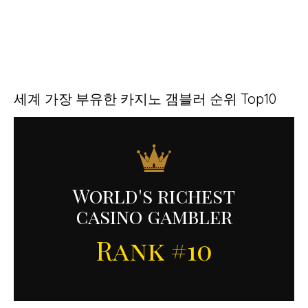
세계 가장 부유한 카지노 갬블러 순위 Top10
World's richest
casino gambler
Rank #10