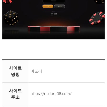
사이트
미도리
명칭
사이트
https://midori-08.com/
주소