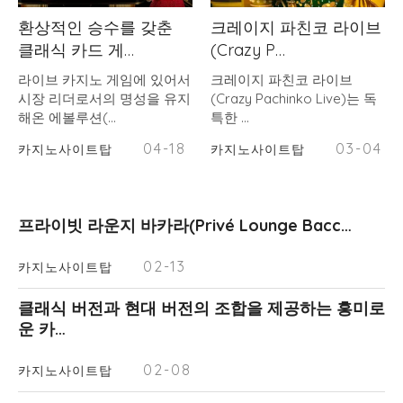
환상적인 승수를 갖춘
크레이지 파친코 라이브
클래식 카드 게…
(Crazy P…
라이브 카지노 게임에 있어서
크레이지 파친코 라이브
시장 리더로서의 명성을 유지
(Crazy Pachinko Live)는 독
해온 에볼루션(…
특한 …
04-18
03-04
카지노사이트탑
카지노사이트탑
프라이빗 라운지 바카라(Privé Lounge Bacc…
02-13
카지노사이트탑
클래식 버전과 현대 버전의 조합을 제공하는 흥미로
운 카…
02-08
카지노사이트탑