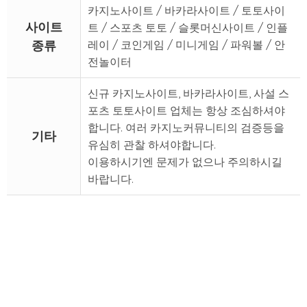
카지노사이트 / 바카라사이트 / 토토사이
사이트
트 / 스포츠 토토 / 슬롯머신사이트 / 인플
종류
레이 / 코인게임 / 미니게임 / 파워볼 / 안
전놀이터
신규 카지노사이트, 바카라사이트, 사설 스
포츠 토토사이트 업체는 항상 조심하셔야
합니다. 여러 카지노커뮤니티의 검증등을
기타
유심히 관찰 하셔야합니다.
이용하시기엔 문제가 없으나 주의하시길
바랍니다.