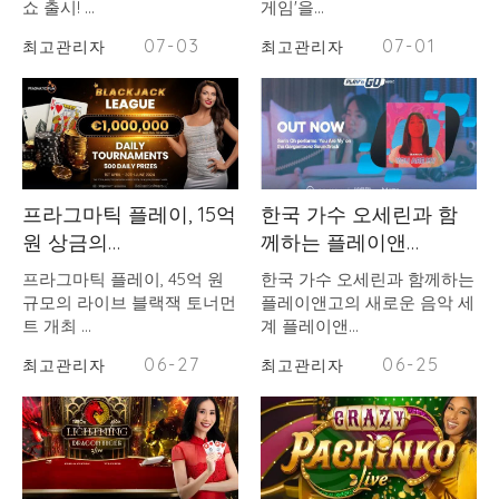
쇼 출시! …
게임'을…
07-03
07-01
최고관리자
최고관리자
프라그마틱 플레이, 15억
한국 가수 오세린과 함
원 상금의…
께하는 플레이앤…
프라그마틱 플레이, 45억 원
한국 가수 오세린과 함께하는
규모의 라이브 블랙잭 토너먼
플레이앤고의 새로운 음악 세
트 개최 …
계 플레이앤…
06-27
06-25
최고관리자
최고관리자