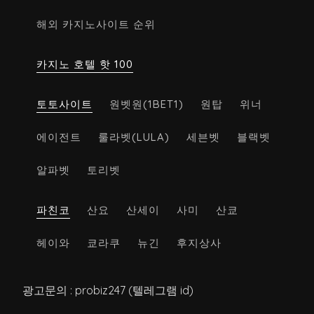
해외 카지노사이트 순위
카지노 호텔 핫 100
토토사이트
원벳원(1BET1)
원탑
위너
에이전트
룰라벳(LULA)
세븐벳
블랙벳
알파벳
토리벳
파친코
산요
산세이
사미
산쿄
헤이와
쿄라쿠
뉴긴
후지상사
광고문의 : probiz247 (텔레그램 id)