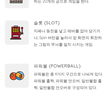
하는 20개의 공으로 게임을 한다.
슬롯 (SLOT)
지폐나 동전을 넣고 레바를 잡아 당기거
나, Spin 버턴을 눌러서 앞 화면의 회전하
는 그림의 무늬를 일치 시키는 게임
파워볼 (POWERBALL)
파워볼은 총 4가지 구간으로 나눠져 있다.
파워볼 홀짝, 파워볼 언오버, 일반볼합 홀
짝, 일반볼합 언오버로 구성되어 있다.