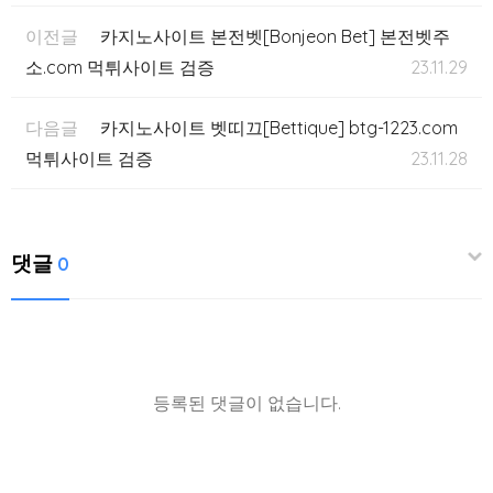
이전글
카지노사이트 본전벳[Bonjeon Bet] 본전벳주
소.com 먹튀사이트 검증
23.11.29
다음글
카지노사이트 벳띠끄[Bettique] btg-1223.com
먹튀사이트 검증
23.11.28
댓글
0
등록된 댓글이 없습니다.