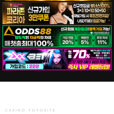
CASINO TOTOSITE