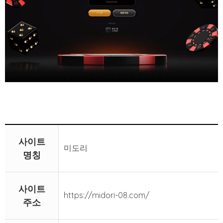
사이트
미도리
명칭
사이트
https://midori-08.com/
주소