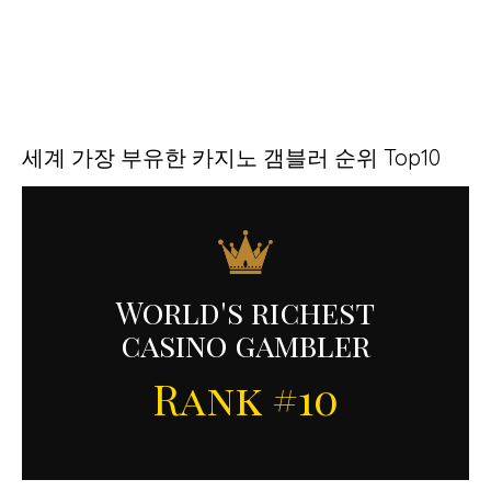
세계 가장 부유한 카지노 갬블러 순위 Top10
World's richest
casino gambler
Rank #10