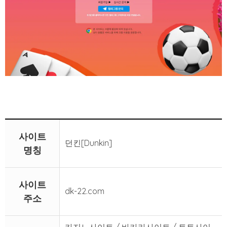
사이트
던킨[Dunkin]
명칭
사이트
dk-22.com
주소
카지노사이트 / 바카라사이트 / 토토사이