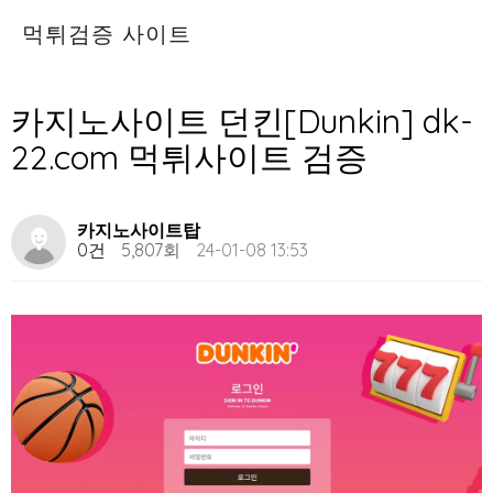
먹튀검증 사이트
카지노사이트 던킨[Dunkin] dk-
22.com 먹튀사이트 검증
카지노사이트탑
0건
5,807회
24-01-08 13:53