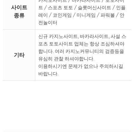
사이트
트 / 스포츠 토토 / 슬롯머신사이트 / 인플
종류
레이 / 코인게임 / 미니게임 / 파워볼 / 안
전놀이터
신규 카지노사이트, 바카라사이트, 사설 스
포츠 토토사이트 업체는 항상 조심하셔야
합니다. 여러 카지노커뮤니티의 검증등을
기타
유심히 관찰 하셔야합니다.
이용하시기엔 문제가 없으나 주의하시길
바랍니다.