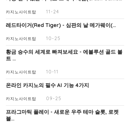
11-24
카지노사이트탑
레드타이거(Red Tiger) - 심판의 날 메가웨이(…
10-25
카지노사이트탑
황금 승수의 세계로 빠져보세요 - 에볼루션 골드 볼
트 …
10-11
카지노사이트탑
온라인 카지노의 필수 AI 기능 4가지
09-25
카지노사이트탑
프라그마틱 플레이 - 새로운 우주 테마 슬롯, 로켓
블…