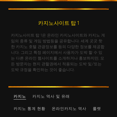
카지노사이트 탑 1
카지노사이트 탑 1은 온라인 카지노사이트와 카지노 게
임의 종류 및 게임 방법등을 공유합니다. 세계 곳곳 핫
한 카지노 호텔 관광정보를 등의 다양한 정보를 제공합
니다. 그리고 특정 페이지에서 사용자가 도박 할 수 있
는 다른 온라인 웹사이트를 소개하거나 홍보하지만, 모
든 방문자는 현지 관할권에서 적용되는 도박 및/또는
도박 규정을 확인하는 것이 좋습니다.
카지노
카지노 역사 및 유래
카지노 통계 현황
온라인카지노 역사
룰렛