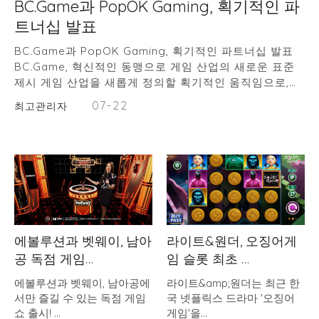
BC.Game과 PopOK Gaming, 획기적인 파
트너십 발표
BC.Game과 PopOK Gaming, 획기적인 파트너십 발표
BC.Game, 혁신적인 동맹으로 게임 산업의 새로운 표준
제시 게임 산업을 새롭게 정의할 획기적인 움직임으로,
BC.Game과 PopOK Gaming이 혁신적인 파트너십을 발
07-22
최고관리자
표했습니다. 이 전략적 동맹은 두 브랜드의 강점을 결합하
여 향상된 게임 경험과 혁신적인 콘텐츠를 제공할 것을 약
속합니다. BC.Game과 PopOK Gaming의 혁신적인 협
력, 온라…
에볼루션과 벳웨이, 남아
라이트&원더, 오징어게
공 독점 게임…
임 슬롯 최초 …
에볼루션과 벳웨이, 남아공에
라이트&amp;원더는 최근 한
서만 즐길 수 있는 독점 게임
국 넷플릭스 드라마 '오징어
쇼 출시! …
게임'을…