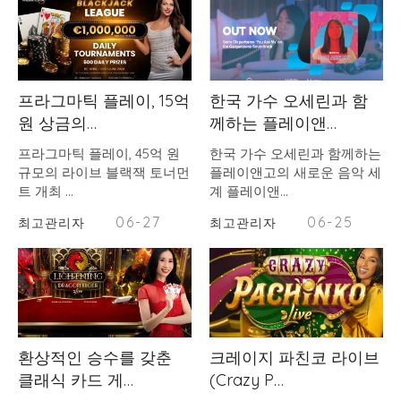
프라그마틱 플레이, 15억
한국 가수 오세린과 함
원 상금의…
께하는 플레이앤…
프라그마틱 플레이, 45억 원
한국 가수 오세린과 함께하는
규모의 라이브 블랙잭 토너먼
플레이앤고의 새로운 음악 세
트 개최 …
계 플레이앤…
06-27
06-25
최고관리자
최고관리자
환상적인 승수를 갖춘
크레이지 파친코 라이브
클래식 카드 게…
(Crazy P…