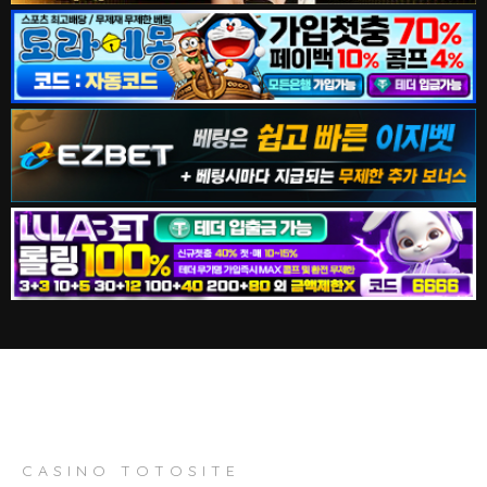
CASINO TOTOSITE