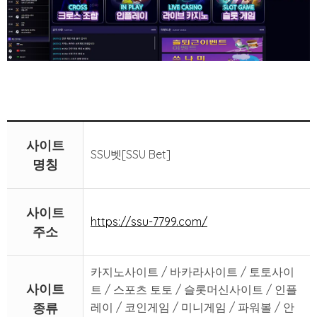
사이트
SSU벳[SSU Bet]
명칭
사이트
https://ssu-7799.com/
주소
카지노사이트 / 바카라사이트 / 토토사이
사이트
트 / 스포츠 토토 / 슬롯머신사이트 / 인플
종류
레이 / 코인게임 / 미니게임 / 파워볼 / 안