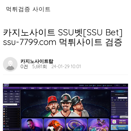
먹튀검증 사이트
카지노사이트 SSU벳[SSU Bet]
ssu-7799.com 먹튀사이트 검증
카지노사이트탑
0건
5,681회
24-01-29 10:01