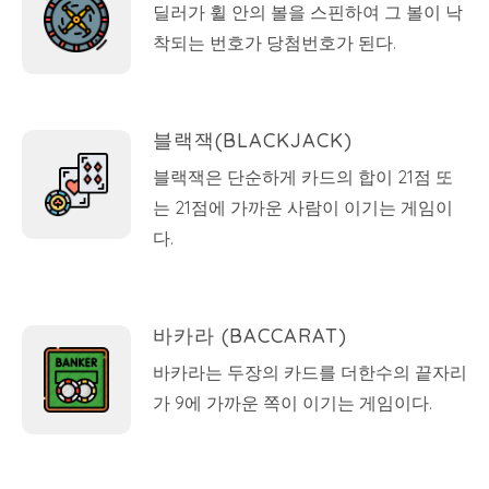
딜러가 휠 안의 볼을 스핀하여 그 볼이 낙
착되는 번호가 당첨번호가 된다.
블랙잭(BLACKJACK)
블랙잭은 단순하게 카드의 합이 21점 또
는 21점에 가까운 사람이 이기는 게임이
다.
바카라 (BACCARAT)
바카라는 두장의 카드를 더한수의 끝자리
가 9에 가까운 쪽이 이기는 게임이다.