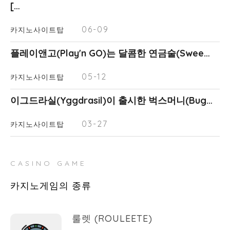
[…
06-09
카지노사이트탑
플레이앤고(Play'n GO)는 달콤한 연금술(Swee…
05-12
카지노사이트탑
이그드라실(Yggdrasil)이 출시한 벅스머니(Bug…
03-27
카지노사이트탑
CASINO GAME
카지노게임의 종류
룰렛 (ROULEETE)