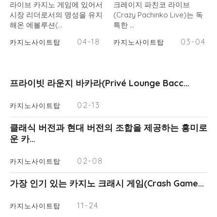
라이브 카지노 게임에 있어서
크레이지 파친코 라이브
시장 리더로서의 명성을 유지
(Crazy Pachinko Live)는 독
해온 에볼루션(…
특한 …
04-18
03-04
카지노사이트탑
카지노사이트탑
프라이빗 라운지 바카라(Privé Lounge Bacc…
02-13
카지노사이트탑
클래식 버전과 현대 버전의 조합을 제공하는 흥미로
운 카…
02-08
카지노사이트탑
가장 인기 있는 카지노 크래시 게임(Crash Game…
11-24
카지노사이트탑