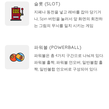
슬롯 (SLOT)
지폐나 동전을 넣고 레바를 잡아 당기거
나, Spin 버턴을 눌러서 앞 화면의 회전하
는 그림의 무늬를 일치 시키는 게임
파워볼 (POWERBALL)
파워볼은 총 4가지 구간으로 나눠져 있다.
파워볼 홀짝, 파워볼 언오버, 일반볼합 홀
짝, 일반볼합 언오버로 구성되어 있다.