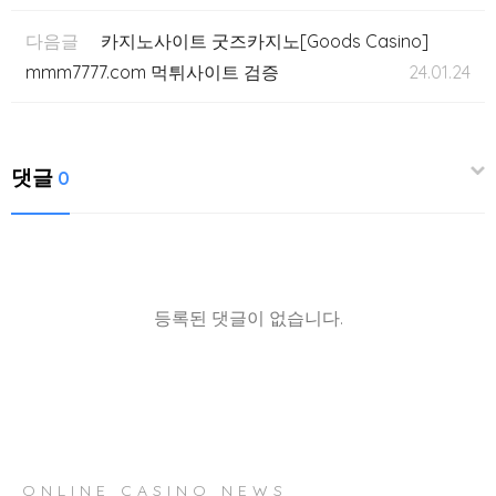
다음글
카지노사이트 굿즈카지노[Goods Casino]
mmm7777.com 먹튀사이트 검증
24.01.24
댓글
0
등록된 댓글이 없습니다.
ONLINE CASINO NEWS