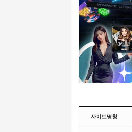
사이트명칭