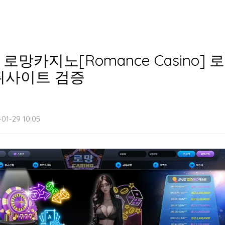
망카지노[Romance Casino] 
먹튀사이트 검증
-01-29 10:05