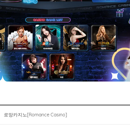
로망카지노[Romance Casino]