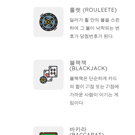
룰렛 (ROULEETE)
딜러가 휠 안의 볼을 스핀
하여 그 볼이 낙착되는 번
호가 당첨번호가 된다.
블랙잭
(BLACKJACK)
블랙잭은 단순하게 카드
의 합이 21점 또는 21점에
가까운 사람이 이기는 게
임이다.
바카라
(BACCARAT)