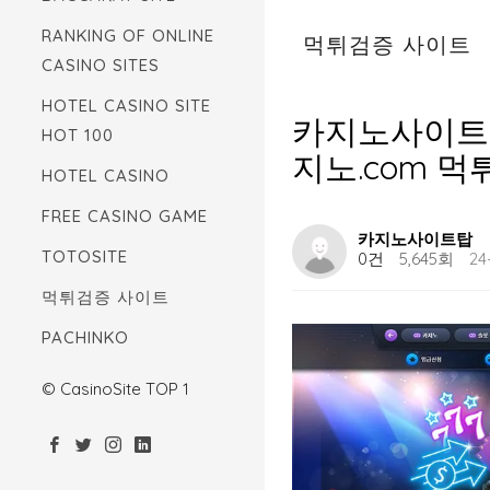
RANKING OF ONLINE
먹튀검증 사이트
CASINO SITES
HOTEL CASINO SITE
카지노사이트 로
HOT 100
지노.com 
HOTEL CASINO
FREE CASINO GAME
카지노사이트탑
TOTOSITE
0건
5,645회
24
먹튀검증 사이트
PACHINKO
© CasinoSite TOP 1