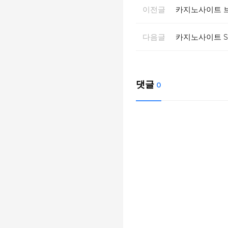
이전글
카지노사이트 브라
다음글
카지노사이트 SSU
댓글
0