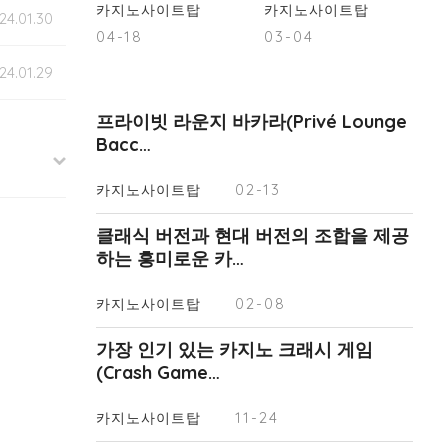
카지노사이트탑
카지노사이트탑
24.01.30
04-18
03-04
24.01.29
프라이빗 라운지 바카라(Privé Lounge
Bacc…
02-13
카지노사이트탑
클래식 버전과 현대 버전의 조합을 제공
하는 흥미로운 카…
02-08
카지노사이트탑
가장 인기 있는 카지노 크래시 게임
(Crash Game…
11-24
카지노사이트탑