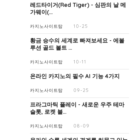
레드타이거(Red Tiger) - 심판의 날 메
가웨이(…
10-25
카지노사이트탑
황금 승수의 세계로 빠져보세요 - 에볼
루션 골드 볼트 …
10-11
카지노사이트탑
온라인 카지노의 필수 AI 기능 4가지
09-25
카지노사이트탑
프라그마틱 플레이 - 새로운 우주 테마
슬롯, 로켓 블…
08-09
카지노사이트탑