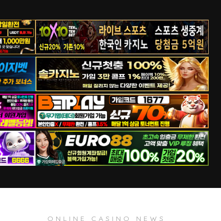
ONLINE CASINO NEWS