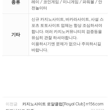
종류
레이 / 코인게임 / 미니게임 / 파워볼 / 안
전놀이터
신규 카지노사이트, 바카라사이트, 사설 스
포츠 토토사이트 업체는 항상 조심하셔야
합니다. 여러 카지노커뮤니티의 검증등을
기타
유심히 관찰 하셔야합니다.
이용하시기엔 문제가 없으나 주의하시길
바랍니다.
이전글
카지노사이트 로얄클럽[Royal Club] rr156.com