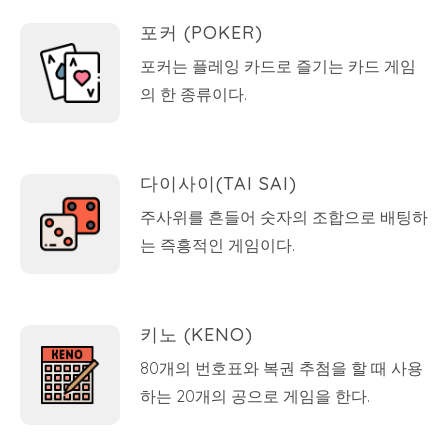
포커 (POKER)
포커는 플레잉 카드로 즐기는 카드 게임
의 한 종류이다.
다이사이(TAI SAI)
주사위를 흔들어 숫자의 조합으로 배팅하
는 즉흥적인 게임이다.
키노 (KENO)
80개의 번호표와 복권 추첨을 할 때 사용
하는 20개의 공으로 게임을 한다.