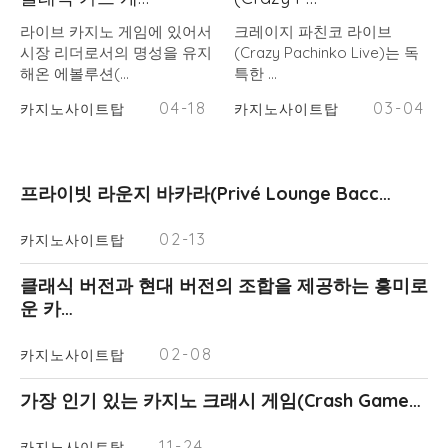
라이브 카지노 게임에 있어서
크레이지 파친코 라이브
시장 리더로서의 명성을 유지
(Crazy Pachinko Live)는 독
해온 에볼루션(…
특한 …
04-18
03-04
카지노사이트탑
카지노사이트탑
프라이빗 라운지 바카라(Privé Lounge Bacc…
02-13
카지노사이트탑
클래식 버전과 현대 버전의 조합을 제공하는 흥미로
운 카…
02-08
카지노사이트탑
가장 인기 있는 카지노 크래시 게임(Crash Game…
11-24
카지노사이트탑