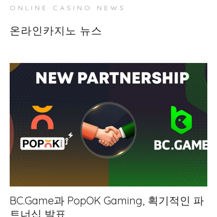
ONLINE CASINO NEWS
온라인카지노 뉴스
BC.Game과 PopOK Gaming, 획기적인 파
트너십 발표