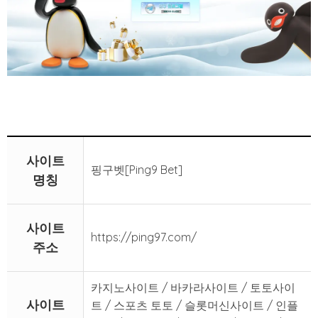
사이트
핑구벳[Ping9 Bet]
명칭
사이트
https://ping97.com/
주소
카지노사이트 / 바카라사이트 / 토토사이
사이트
트 / 스포츠 토토 / 슬롯머신사이트 / 인플