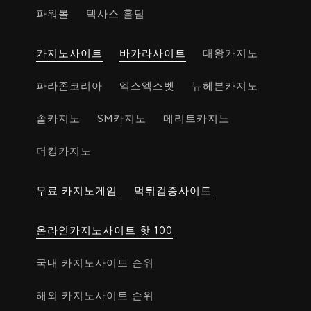
파워볼
텍사스 홀덤
카지노사이트
바카라사이트
대왕카지노
파라존코리아
엑스엑스벳
뉴헤븐카지노
솔카지노
SM카지노
메리트카지노
더킹카지노
무료 카지노게임
먹튀검증사이트
온라인카지노사이트 핫 100
국내 카지노사이트 순위
해외 카지노사이트 순위