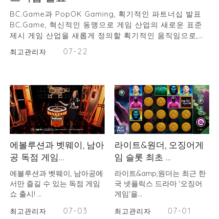
BC.Game과 PopOK Gaming, 획기적인 파트너십 발표
BC.Game, 혁신적인 동맹으로 게임 산업의 새로운 표준
제시 게임 산업을 새롭게 정의할 획기적인 움직임으로,
BC.Game과 PopOK Gaming이 혁신적인 파트너십을 발
07-22
최고관리자
표했습니다. 이 전략적 동맹은 두 브랜드의 강점을 결합하
여 향상된 게임 경험과 혁신적인 콘텐츠를 제공할 것을 약
속합니다. BC.Game과 PopOK Gaming의 혁신적인 협
력, 온라…
에볼루션과 벳웨이, 남아
라이트&원더, 오징어게
공 독점 게임…
임 슬롯 최초 …
에볼루션과 벳웨이, 남아공에
라이트&amp;원더는 최근 한
서만 즐길 수 있는 독점 게임
국 넷플릭스 드라마 '오징어
쇼 출시! …
게임'을…
07-03
07-01
최고관리자
최고관리자