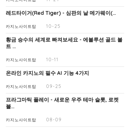
레드타이거(Red Tiger) - 심판의 날 메가웨이(…
10-25
카지노사이트탑
황금 승수의 세계로 빠져보세요 - 에볼루션 골드 볼
트 …
10-11
카지노사이트탑
온라인 카지노의 필수 AI 기능 4가지
09-25
카지노사이트탑
프라그마틱 플레이 - 새로운 우주 테마 슬롯, 로켓
블…
08-09
카지노사이트탑