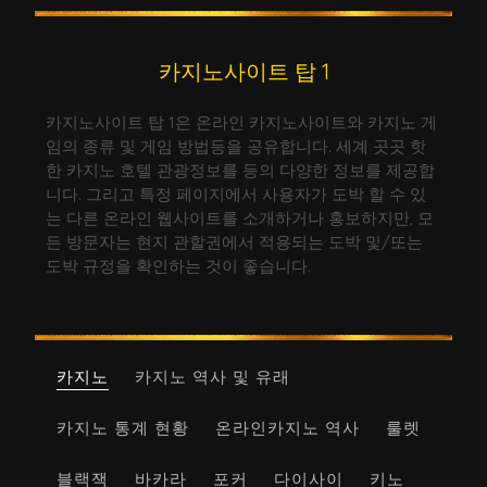
카지노사이트 탑 1
카지노사이트 탑 1은 온라인 카지노사이트와 카지노 게
임의 종류 및 게임 방법등을 공유합니다. 세계 곳곳 핫
한 카지노 호텔 관광정보를 등의 다양한 정보를 제공합
니다. 그리고 특정 페이지에서 사용자가 도박 할 수 있
는 다른 온라인 웹사이트를 소개하거나 홍보하지만, 모
든 방문자는 현지 관할권에서 적용되는 도박 및/또는
도박 규정을 확인하는 것이 좋습니다.
카지노
카지노 역사 및 유래
카지노 통계 현황
온라인카지노 역사
룰렛
블랙잭
바카라
포커
다이사이
키노