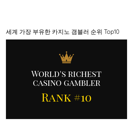
세계 가장 부유한 카지노 갬블러 순위 Top10
World's richest
casino gambler
Rank #10