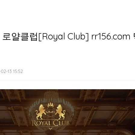
클럽[Royal Club] rr156.com
-02-13 15:52