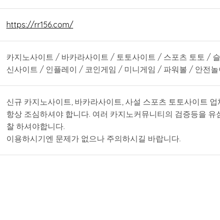
https://rr156.com/
카지노사이트 / 바카라사이트 / 토토사이트 / 스포츠 토토 / 
신사이트 / 인플레이 / 코인게임 / 미니게임 / 파워볼 / 안전
신규 카지노사이트, 바카라사이트, 사설 스포츠 토토사이트 
항상 조심하셔야 합니다. 여러 카지노커뮤니티의 검증등을 유
찰 하셔야합니다.
이용하시기엔 문제가 없으나 주의하시길 바랍니다.