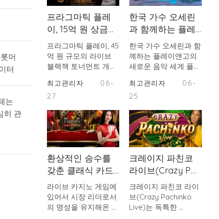
프라그마틱 플레
한국 가수 오세린
이, 15억 원 상금
과 함께하는 플레
의…
이앤…
프라그마틱 플레이, 45
한국 가수 오세린과 함
억 원 규모의 라이브
께하는 플레이앤고의
슬롯머
블랙잭 토너먼트 개최
새로운 음악 세계 플레
놀이터
…
이앤…
06-
06-
최고관리자
최고관리자
27
25
업체는
심히 관
환상적인 승수를
크레이지 파친코
갖춘 클래식 카드
라이브(Crazy P…
게…
라이브 카지노 게임에
크레이지 파친코 라이
있어서 시장 리더로서
브(Crazy Pachinko
의 명성을 유지해온 에
Live)는 독특한 …
볼루션(…