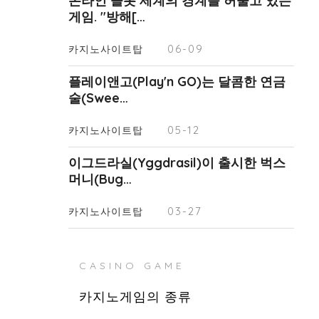
온라인 슬롯 세계의 경계를 허물고 있는
게임. "방해[…
06-09
카지노사이트탑
플레이앤고(Play'n GO)는 달콤한 연금
술(Swee…
05-12
카지노사이트탑
이그드라실(Yggdrasil)이 출시한 벅스
머니(Bug…
03-27
카지노사이트탑
CASINO GAME
카지노게임의 종류