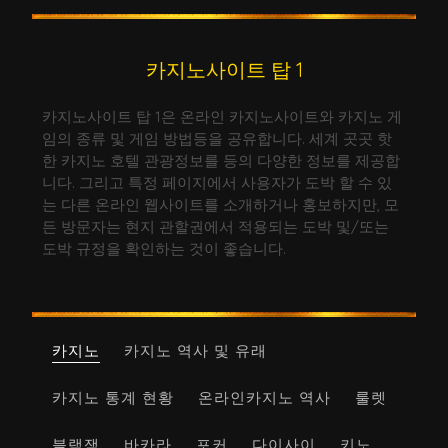
카지노사이트 탑 1
카지노사이트 탑 1은 온라인 카지노사이트와 카지노 게
임의 종류 및 게임 방법등을 공유합니다. 세계 곳곳 핫
한 카지노 호텔 관광정보를 등의 다양한 정보를 제공합
니다. 그리고 특정 페이지에서 사용자가 도박 할 수 있
는 다른 온라인 웹사이트를 소개하거나 홍보하지만, 모
든 방문자는 현지 관할권에서 적용되는 도박 및/또는
도박 규정을 확인하는 것이 좋습니다.
카지노
카지노 역사 및 유래
카지노 통계 현황
온라인카지노 역사
룰렛
블랙잭
바카라
포커
다이사이
키노