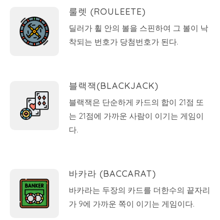
룰렛 (ROULEETE)
딜러가 휠 안의 볼을 스핀하여 그 볼이 낙
착되는 번호가 당첨번호가 된다.
블랙잭(BLACKJACK)
블랙잭은 단순하게 카드의 합이 21점 또
는 21점에 가까운 사람이 이기는 게임이
다.
바카라 (BACCARAT)
바카라는 두장의 카드를 더한수의 끝자리
가 9에 가까운 쪽이 이기는 게임이다.