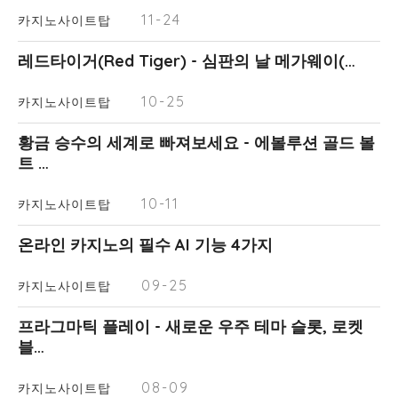
11-24
카지노사이트탑
레드타이거(Red Tiger) - 심판의 날 메가웨이(…
10-25
카지노사이트탑
황금 승수의 세계로 빠져보세요 - 에볼루션 골드 볼
트 …
10-11
카지노사이트탑
온라인 카지노의 필수 AI 기능 4가지
09-25
카지노사이트탑
프라그마틱 플레이 - 새로운 우주 테마 슬롯, 로켓
블…
08-09
카지노사이트탑