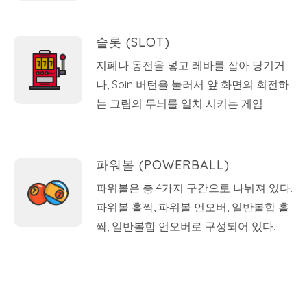
슬롯 (SLOT)
지폐나 동전을 넣고 레바를 잡아 당기거
나, Spin 버턴을 눌러서 앞 화면의 회전하
는 그림의 무늬를 일치 시키는 게임
파워볼 (POWERBALL)
파워볼은 총 4가지 구간으로 나눠져 있다.
파워볼 홀짝, 파워볼 언오버, 일반볼합 홀
짝, 일반볼합 언오버로 구성되어 있다.