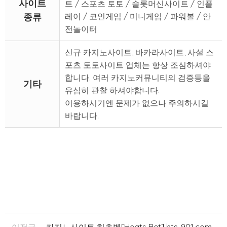
사이트
트 / 스포츠 토토 / 슬롯머신사이트 / 인플
종류
레이 / 코인게임 / 미니게임 / 파워볼 / 안
전놀이터
신규 카지노사이트, 바카라사이트, 사설 스
포츠 토토사이트 업체는 항상 조심하셔야
합니다. 여러 카지노커뮤니티의 검증등을
기타
유심히 관찰 하셔야합니다.
이용하시기엔 문제가 없으나 주의하시길
바랍니다.
이전글
카지노사이트 히츠벳[Heats Bet] hts-901.com