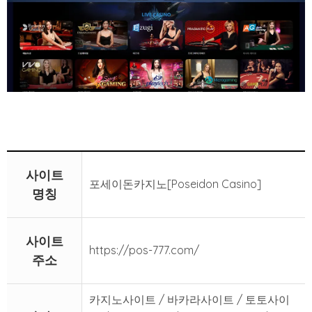
사이트
포세이돈카지노[Poseidon Casino]
명칭
사이트
https://pos-777.com/
주소
카지노사이트 / 바카라사이트 / 토토사이