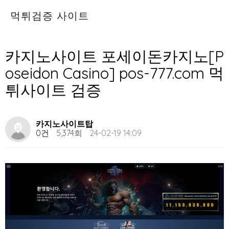
먹튀검증 사이트
카지노사이트 포세이돈카지노[P
oseidon Casino] pos-777.com 먹
튀사이트 검증
카지노사이트탑
0건
5,374회
24-02-19 14:09