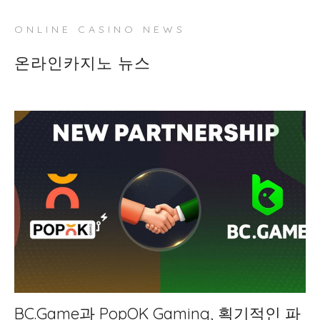
ONLINE CASINO NEWS
온라인카지노 뉴스
BC.Game과 PopOK Gaming, 획기적인 파